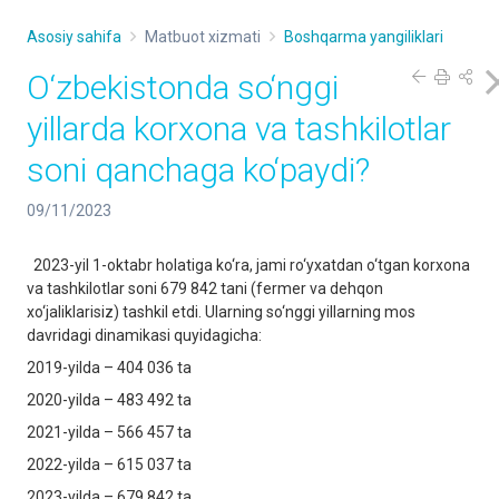
Asosiy sahifa
Matbuot xizmati
Boshqarma yangiliklari
O‘zbekistonda so‘nggi
yillarda korxona va tashkilotlar
soni qanchaga ko‘paydi?
09/11/2023
2023-yil 1-oktabr holatiga ko‘ra, jami ro‘yxatdan o‘tgan korxona
va tashkilotlar soni 679 842 tani (fermer va dehqon
xo‘jaliklarisiz) tashkil etdi. Ularning so‘nggi yillarning mos
davridagi dinamikasi quyidagicha:
2019-yilda – 404 036 ta
2020-yilda – 483 492 ta
2021-yilda – 566 457 ta
2022-yilda – 615 037 ta
2023-yilda – 679 842 ta