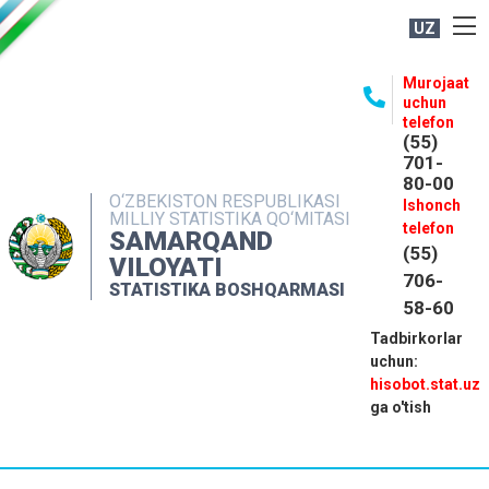
UZ
BOSHQARMA HAQIDA
Murojaat
uchun
OCHIQ MA'LUMOTLAR
telefon
(55)
NASHRLAR
701-
80-00
INTERAKTIV XIZMATLAR
O‘ZBEKISTON RESPUBLIKASI
Ishonch
MILLIY STATISTIKA QO‘MITASI
MATBUOT XIZMATI
telefon
SAMARQAND
(55)
MUROJAATLAR
VILOYATI
706-
STATISTIKA BOSHQARMASI
KONTAKTLAR
58-60
Tadbirkorlar
uchun:
hisobot.stat.uz
ga o'tish