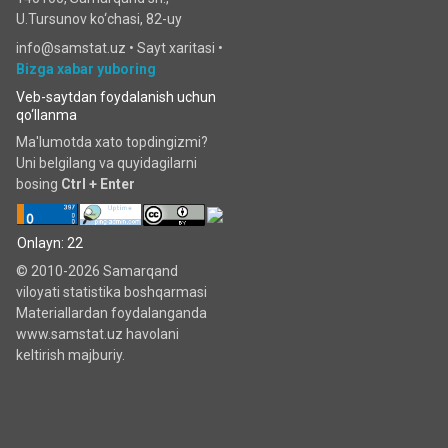
U.Tursunov ko‘chаsi, 82-uy
info@samstat.uz
•
Sayt xaritasi
•
Bizga xabar yuboring
Veb-saytdan foydalanish uchun
qo‘llanma
Ma'lumotda xato topdingizmi?
Uni belgilang va quyidagilarni
bosing
Ctrl + Enter
Onlayn: 22
© 2010-2026 Samarqand
viloyati statistika boshqarmasi
Materiallardan foydalanganda
www.samstat.uz havolani
keltirish majburiy.