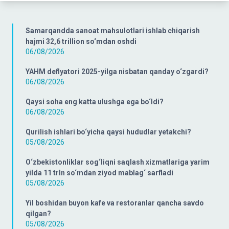
Samarqandda sanoat mahsulotlari ishlab chiqarish
hajmi 32,6 trillion so‘mdan oshdi
06/08/2026
YAHM deflyatori 2025-yilga nisbatan qanday o‘zgardi?
06/08/2026
Qaysi soha eng katta ulushga ega bo‘ldi?
06/08/2026
Qurilish ishlari bo‘yicha qaysi hududlar yetakchi?
05/08/2026
O‘zbekistonliklar sog‘liqni saqlash xizmatlariga yarim
yilda 11 trln so‘mdan ziyod mablag‘ sarfladi
05/08/2026
Yil boshidan buyon kafe va restoranlar qancha savdo
qilgan?
05/08/2026