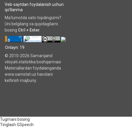
Veb-saytdan foydalanish uchun
qo‘llanma
Ma'lumotda xato topdingizmi?
Uni belgilang va quyidagilarni
bosing
Ctrl + Enter
Onlayn: 19
© 2010-2026 Samarqand
viloyati statistika boshqarmasi
Materiallardan foydalanganda
www.samstat.uz havolani
keltirish majburiy.
Tugmani bosing
Tinglash
GSpeech