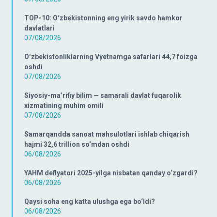
TOP-10: Oʻzbekistonning eng yirik savdo hamkor
davlatlari
07/08/2026
Oʻzbekistonliklarning Vyetnamga safarlari 44,7 foizga
oshdi
07/08/2026
Siyosiy-ma’rifiy bilim — samarali davlat fuqarolik
xizmatining muhim omili
07/08/2026
Samarqandda sanoat mahsulotlari ishlab chiqarish
hajmi 32,6 trillion so‘mdan oshdi
06/08/2026
YAHM deflyatori 2025-yilga nisbatan qanday o‘zgardi?
06/08/2026
Qaysi soha eng katta ulushga ega bo‘ldi?
06/08/2026