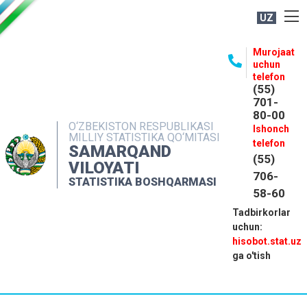
UZ
BOSHQARMA HAQIDA
Murojaat
uchun
OCHIQ MA'LUMOTLAR
telefon
(55)
NASHRLAR
701-
80-00
INTERAKTIV XIZMATLAR
O‘ZBEKISTON RESPUBLIKASI
Ishonch
MILLIY STATISTIKA QO‘MITASI
MATBUOT XIZMATI
telefon
SAMARQAND
(55)
MUROJAATLAR
VILOYATI
706-
STATISTIKA BOSHQARMASI
KONTAKTLAR
58-60
Tadbirkorlar
uchun:
hisobot.stat.uz
ga o'tish