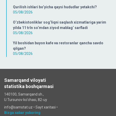
Qurilish ishlari bo‘yicha qaysi hududlar yetakchi?
05/08/2026
O‘zbekistonliklar sog‘liqni saqlash xizmatlariga yarim
yilda 11 trln so‘mdan ziyod mablag‘ sarfladi
05/08/2026
Yil boshidan buyon kafe va restoranlar qancha savdo
qilgan?
05/08/2026
Samarqand viloyati
statistika boshqarmasi
140100, Samarqand sh.,
U.Tursunov ko‘chаsi, 82-uy
info@samstat.uz
•
Sayt xaritasi
•
Bizga xabar yuboring