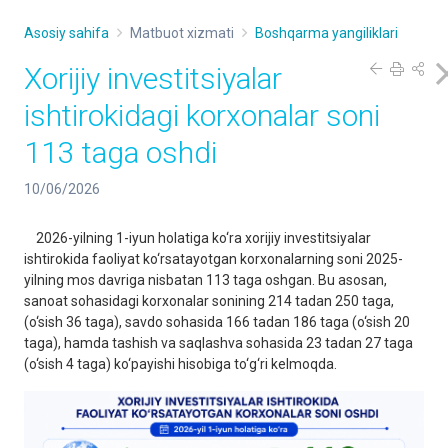
Asosiy sahifa
Matbuot xizmati
Boshqarma yangiliklari
Xorijiy investitsiyalar
ishtirokidagi korxonalar soni
113 taga oshdi
10/06/2026
2026-yilning 1-iyun holatiga ko‘ra хorijiy investitsiyalar
ishtirokida faoliyat ko‘rsatayotgan korxonalarning soni 2025-
yilning mos davriga nisbatan 113 taga oshgan. Bu asosan,
sanoat sohasidagi korxonalar sonining 214 tadan 250 taga,
(o‘sish 36 taga), savdo sohasida 166 tadan 186 taga (o‘sish 20
taga), hamda tashish va saqlashva sohasida 23 tadan 27 taga
(o‘sish 4 taga) ko‘payishi hisobiga to‘g‘ri kelmoqda.