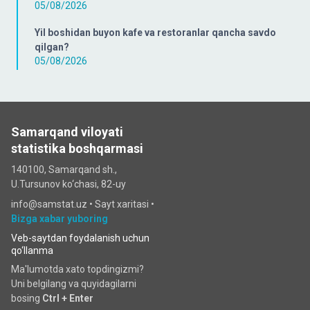
05/08/2026
Yil boshidan buyon kafe va restoranlar qancha savdo
qilgan?
05/08/2026
Samarqand viloyati
statistika boshqarmasi
140100, Samarqand sh.,
U.Tursunov ko‘chаsi, 82-uy
info@samstat.uz
•
Sayt xaritasi
•
Bizga xabar yuboring
Veb-saytdan foydalanish uchun
qo‘llanma
Ma'lumotda xato topdingizmi?
Uni belgilang va quyidagilarni
bosing
Ctrl + Enter