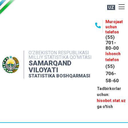
UZ
BOSHQARMA HAQIDA
Murojaat
uchun
OCHIQ MA'LUMOTLAR
telefon
(55)
NASHRLAR
701-
80-00
INTERAKTIV XIZMATLAR
O‘ZBEKISTON RESPUBLIKASI
Ishonch
MILLIY STATISTIKA QO‘MITASI
MATBUOT XIZMATI
telefon
SAMARQAND
(55)
MUROJAATLAR
VILOYATI
706-
STATISTIKA BOSHQARMASI
KONTAKTLAR
58-60
Tadbirkorlar
uchun:
hisobot.stat.uz
ga o'tish