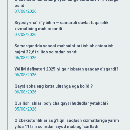
oshdi
07/08/2026
Siyosiy-ma’rifiy bilim — samarali davlat fuqarolik
xizmatining muhim omili
07/08/2026
Samarqandda sanoat mahsulotlari ishlab chiqarish
hajmi 32,6 trillion so‘mdan oshdi
06/08/2026
YAHM deflyatori 2025-yilga nisbatan qanday o‘zgardi?
06/08/2026
Qaysi soha eng katta ulushga ega bo‘ldi?
06/08/2026
Qurilish ishlari bo‘yicha qaysi hududlar yetakchi?
05/08/2026
O‘zbekistonliklar sog‘liqni saqlash xizmatlariga yarim
yilda 11 trln so‘mdan ziyod mablag‘ sarfladi