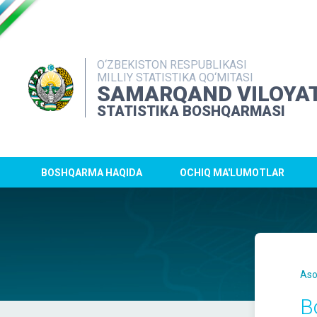
O‘ZBEKISTON RESPUBLIKASI
MILLIY STATISTIKA QO‘MITASI
SAMARQAND VILOYAT
STATISTIKA BOSHQARMASI
BOSHQARMA HAQIDA
OCHIQ MA'LUMOTLAR
Aso
B