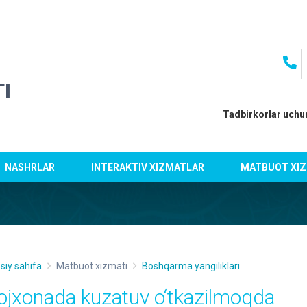
I
Tadbirkorlar uchu
NASHRLAR
INTERAKTIV XIZMATLAR
MATBUOT XIZ
siy sahifa
Matbuot xizmati
Boshqarma yangiliklari
ojxonada kuzatuv o‘tkazilmoqda