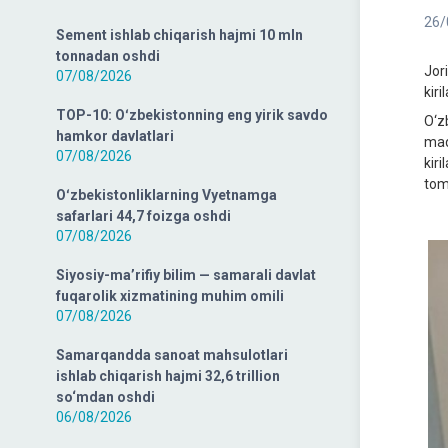
26/
Sement ishlab chiqarish hajmi 10 mln
tonnadan oshdi
Jor
07/08/2026
kir
TOP-10: Oʻzbekistonning eng yirik savdo
O‘z
hamkor davlatlari
maq
07/08/2026
kir
tom
Oʻzbekistonliklarning Vyetnamga
safarlari 44,7 foizga oshdi
07/08/2026
Siyosiy-ma’rifiy bilim — samarali davlat
fuqarolik xizmatining muhim omili
07/08/2026
Samarqandda sanoat mahsulotlari
ishlab chiqarish hajmi 32,6 trillion
so‘mdan oshdi
06/08/2026