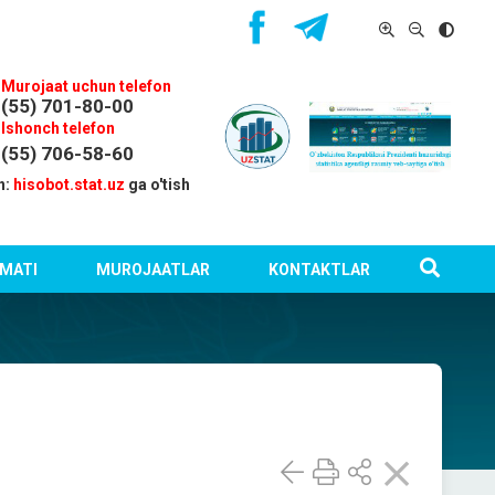
Murojaat uchun telefon
(55) 701-80-00
Ishonch telefon
(55) 706-58-60
n:
hisobot.stat.uz
ga o'tish
MATI
MUROJAATLAR
KONTAKTLAR