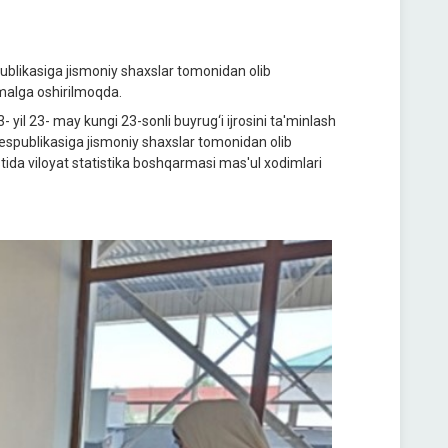
publikasiga jismoniy shaxslar tomonidan olib
amalga oshirilmoqda.
 yil 23- may kungi 23-sonli buyrug‘i ijrosini ta'minlash
espublikasiga jismoniy shaxslar tomonidan olib
tida viloyat statistika boshqarmasi mas'ul xodimlari