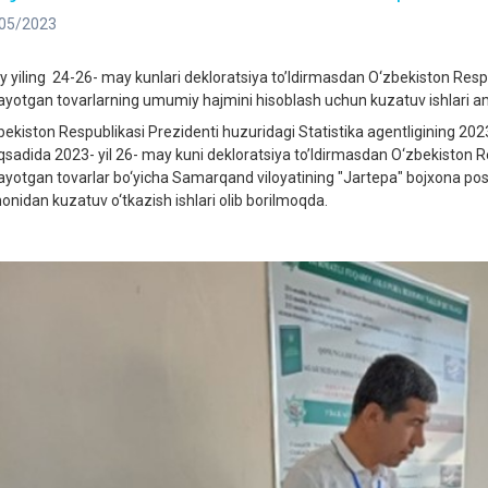
05/2023
iy yiling 24-26- may kunlari dekloratsiya to’ldirmasdan O‘zbekiston Res
ilayotgan tovarlarning umumiy hajmini hisoblash uchun kuzatuv ishlari 
bekiston Respublikasi Prezidenti huzuridagi Statistika agentligining 2023-
sadida 2023- yil 26- may kuni dekloratsiya to’ldirmasdan O‘zbekiston R
ilayotgan tovarlar bo‘yicha Samarqand viloyatining "Jartepa" bojxona pos
onidan kuzatuv o‘tkazish ishlari olib borilmoqda.