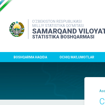
O‘ZBEKISTON RESPUBLIKASI
MILLIY STATISTIKA QO‘MITASI
SAMARQAND VILOYAT
STATISTIKA BOSHQARMASI
BOSHQARMA HAQIDA
OCHIQ MA'LUMOTLAR
Aso
C