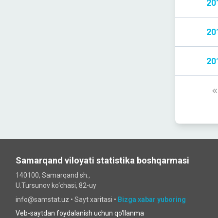
20
20
20
Samarqand viloyati statistika boshqarmasi
140100, Samarqand sh.,
U.Tursunov ko‘chаsi, 82-uy
info@samstat.uz
•
Sayt xaritasi
•
Bizga xabar yuboring
Veb-saytdan foydalanish uchun qo‘llanma