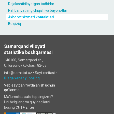
Rejalashtirilayotgan tadbirlar
Rahbariyatning chiqish va bayonotlar
Axborot xizmati kontaktlari
Bu qiziq
Samarqand viloyati
statistika boshqarmasi
140100, Samarqand sh.,
U.Tursunov ko‘chаsi, 82-uy
info@samstat.uz
•
Sayt xaritasi
•
Bizga xabar yuboring
Veb-saytdan foydalanish uchun
qo‘llanma
Ma'lumotda xato topdingizmi?
Uni belgilang va quyidagilarni
bosing
Ctrl + Enter