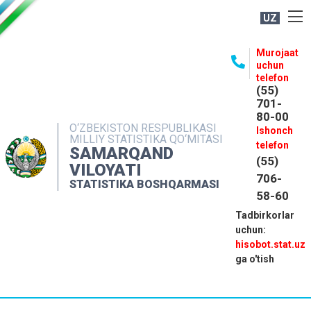
UZ
BOSHQARMA HAQIDA
Murojaat
uchun
OCHIQ MA'LUMOTLAR
telefon
(55)
NASHRLAR
701-
80-00
INTERAKTIV XIZMATLAR
O‘ZBEKISTON RESPUBLIKASI
Ishonch
MILLIY STATISTIKA QO‘MITASI
MATBUOT XIZMATI
telefon
SAMARQAND
(55)
MUROJAATLAR
VILOYATI
706-
STATISTIKA BOSHQARMASI
KONTAKTLAR
58-60
Tadbirkorlar
uchun:
hisobot.stat.uz
ga o'tish