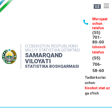
UZ
BOSHQARMA HAQIDA
Murojaat
uchun
OCHIQ MA'LUMOTLAR
telefon
(55)
NASHRLAR
701-
80-00
INTERAKTIV XIZMATLAR
O‘ZBEKISTON RESPUBLIKASI
Ishonch
MILLIY STATISTIKA QO‘MITASI
MATBUOT XIZMATI
telefon
SAMARQAND
(55)
MUROJAATLAR
VILOYATI
706-
STATISTIKA BOSHQARMASI
KONTAKTLAR
58-60
Tadbirkorlar
uchun:
hisobot.stat.uz
ga o'tish