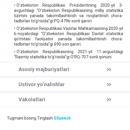
O‘zbekiston Respublikasi Prezidentining 2020-yil 3-
avgustdagi “O‘zbekiston Respublikasining milliy statistika
tizimini yanada takomillashtirish va rivojlantirish chora-
tadbirlari to‘g‘risida”gi PQ-4796-sonli qarori.
O‘zbekiston Respublikasi Vazirlar Mahkamasining 2020-yil
6-noyabrdagi “O‘zbekiston Respublikasi Davlat statistika
qo‘mitasi faoliyatini yanada takomillashtirish chora-
tadbirlari to‘g‘risida”gi 690-son qarori.
O‘zbekiston Respublikasining 2021-yil 11-avgustdagi
“Rasmiy statistika to‘g‘risida”gi O'RQ-707-sonli qonuni.
Asosiy majburiyatlari
Ustivor yo‘nalishlar
Vakolatlari
Tugmani bosing
Tinglash
GSpeech