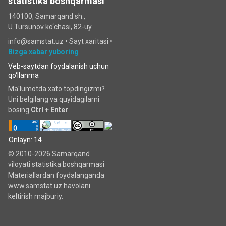
statistika boshqarmasi
140100, Samarqand sh.,
U.Tursunov ko‘chаsi, 82-uy
info@samstat.uz
•
Sayt xaritasi
•
Bizga xabar yuboring
Veb-saytdan foydalanish uchun
qo‘llanma
Ma'lumotda xato topdingizmi?
Uni belgilang va quyidagilarni
bosing
Ctrl + Enter
Onlayn: 14
© 2010-2026 Samarqand
viloyati statistika boshqarmasi
Materiallardan foydalanganda
www.samstat.uz havolani
keltirish majburiy.