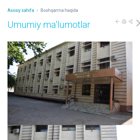
Asosiy sahifa
Boshqarma haqida
Umumiy ma'lumotlar