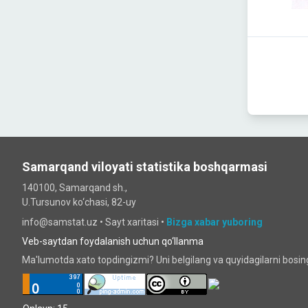
Samarqand viloyati statistika boshqarmasi
140100, Samarqand sh.,
U.Tursunov ko‘chаsi, 82-uy
info@samstat.uz
•
Sayt xaritasi
•
Bizga xabar yuboring
Veb-saytdan foydalanish uchun qo‘llanma
Ma'lumotda xato topdingizmi? Uni belgilang va quyidagilarni bosi