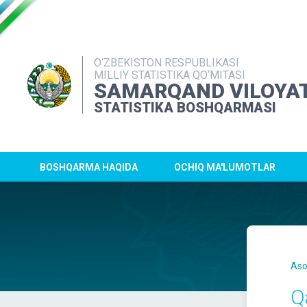
O‘ZBEKISTON RESPUBLIKASI
MILLIY STATISTIKA QO‘MITASI
SAMARQAND VILOYAT
STATISTIKA BOSHQARMASI
BOSHQARMA HAQIDA
OCHIQ MA'LUMOTLAR
Aso
Qa