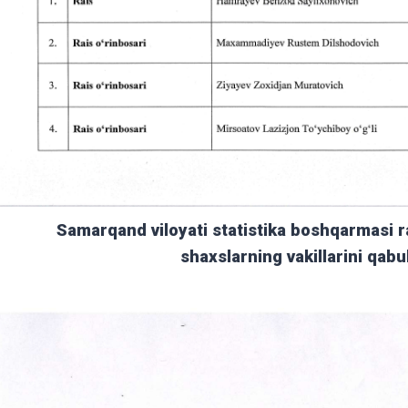
Samarqand viloyati statistika boshqarmasi ra
shaxslarning vakillarini qabul