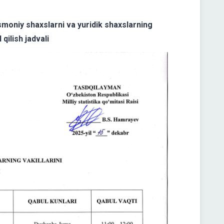
jismoniy shaxslarni va yuridik shaxslarning
 qilish jadvali