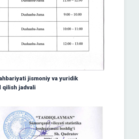
hbariyati jismoniy va yuridik
 qilish jadvali