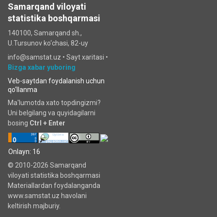
Samarqand viloyati
statistika boshqarmasi
140100, Samarqand sh.,
U.Tursunov ko‘chаsi, 82-uy
info@samstat.uz
•
Sayt xaritasi
•
Bizga xabar yuboring
Veb-saytdan foydalanish uchun
qo‘llanma
Ma'lumotda xato topdingizmi?
Uni belgilang va quyidagilarni
bosing
Ctrl + Enter
Onlayn: 16
© 2010-2026 Samarqand
viloyati statistika boshqarmasi
Materiallardan foydalanganda
www.samstat.uz havolani
keltirish majburiy.