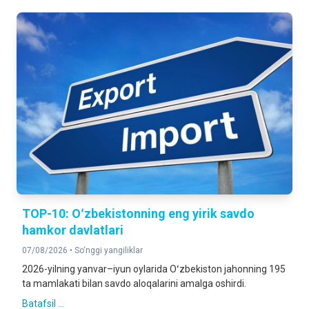
116,2%
2025-yilning yanvar-iyun oylariga nisbatan foizda
DOIMIY AHOLI SONI
4 413 676
2026-yil 1-iyul holatiga
TOP-10: Oʻzbekistonning eng yirik savdo
hamkor davlatlari
07/08/2026 •
So‘nggi yangiliklar
2026-yilning yanvar–iyun oylarida Oʻzbekiston jahonning 195
ta mamlakati bilan savdo aloqalarini amalga oshirdi.
Batafsil ...