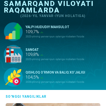
SAMARQAND VILOYATI
RAQAMLARDA
(2026-YIL YANVAR-IYUN HOLATIGA)
YALPI HUDUDIY MAHSULOT
109,7%
2025-yilning yanvar-iyun oylariga nisbatan foizda
SANOAT
109,8%
2025-yilning yanvar-iyun oylariga nisbatan foizda
QISHLOQ O‘RMON VA BALIQ XO‘JALIGI
104,5%
2025-yilning yanvar-iyun oylariga nisbatan foizda
ASOSIY KAPITALGA KIRITILGAN
SO'NGGI YANGILIKLAR
INVESTITSIYALAR
129,5%