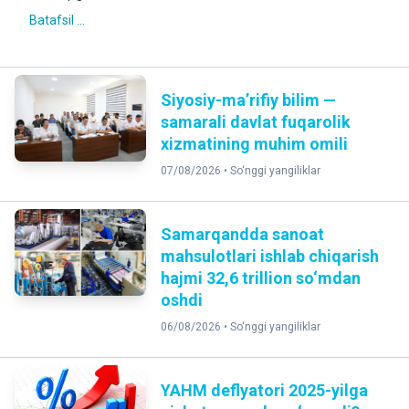
Batafsil ...
Siyosiy-ma’rifiy bilim —
samarali davlat fuqarolik
xizmatining muhim omili
07/08/2026 •
So‘nggi yangiliklar
Samarqandda sanoat
mahsulotlari ishlab chiqarish
hajmi 32,6 trillion so‘mdan
oshdi
06/08/2026 •
So‘nggi yangiliklar
YAHM deflyatori 2025-yilga