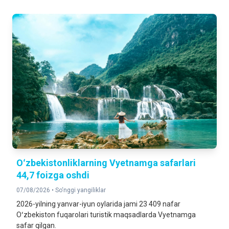
Oʻzbekistonliklarning Vyetnamga safarlari
44,7 foizga oshdi
07/08/2026 •
So‘nggi yangiliklar
2026-yilning yanvar-iyun oylarida jami 23 409 nafar
Oʻzbekiston fuqarolari turistik maqsadlarda Vyetnamga
safar qilgan.