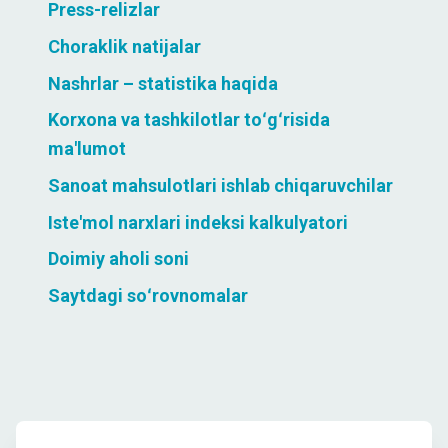
Press-relizlar
Choraklik natijalar
Nashrlar – statistika haqida
Korxona va tashkilotlar to
ʻ
g
ʻ
risida
ma'lumot
Sanoat mahsulotlari ishlab chiqaruvchilar
Iste'mol narxlari indeksi kalkulyatori
Doimiy aholi soni
Saytdagi so
ʻ
rovnomalar