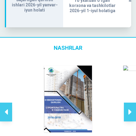
ro‘yxatdan o‘tgan
MA
ishlari 2026-yil yanvar-
korxona va tashkilotlar
QI
iyun holati
2026-yil 1-iyul holatiga
NASHRLAR