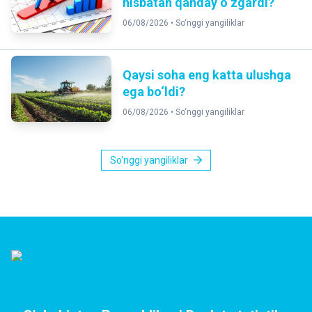
nisbatan qanday o‘zgardi?
06/08/2026 •
So‘nggi yangiliklar
Qaysi soha eng katta ulushga
ega bo‘ldi?
06/08/2026 •
So‘nggi yangiliklar
So‘nggi yangiliklar