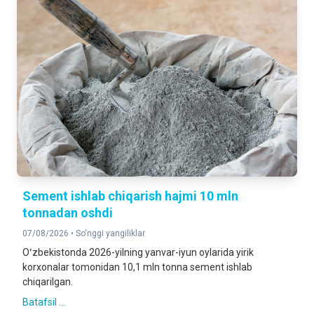
2025-yilning yanvar-iyun oylariga nisbatan foizda
QURILISH ISHLARI
137,7%
2025-yilning yanvar-iyun oylariga nisbatan foizda
YUK AYLANMASI
114,4%
2025-yilning yanvar-iyun oylariga nisbatan foizda
YO‘LOVCHI AYLANMASI
105,7%
Sement ishlab chiqarish hajmi 10 mln
2025-yilning yanvar-iyun oylariga nisbatan foizda
tonnadan oshdi
07/08/2026 •
So‘nggi yangiliklar
CHAKANA TOVAR AYLANMASI
119,5%
Oʻzbekistonda 2026-yilning yanvar-iyun oylarida yirik
2025-yilning yanvar-iyun oylariga nisbatan foizda
korxonalar tomonidan 10,1 mln tonna sement ishlab
chiqarilgan.
Batafsil ...
XIZMATLAR