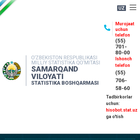
UZ
BOSHQARMA HAQIDA
Murojaat
uchun
OCHIQ MA'LUMOTLAR
telefon
(55)
NASHRLAR
701-
80-00
INTERAKTIV XIZMATLAR
O‘ZBEKISTON RESPUBLIKASI
Ishonch
MILLIY STATISTIKA QO‘MITASI
MATBUOT XIZMATI
telefon
SAMARQAND
(55)
MUROJAATLAR
VILOYATI
706-
STATISTIKA BOSHQARMASI
KONTAKTLAR
58-60
Tadbirkorlar
uchun:
hisobot.stat.uz
ga o'tish