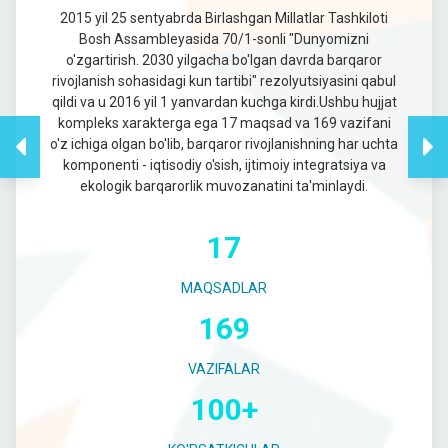
2015 yil 25 sentyabrda Birlashgan Millatlar Tashkiloti
Bosh Assambleyasida 70/1-sonli "Dunyomizni
o'zgartirish. 2030 yilgacha bo'lgan davrda barqaror
rivojlanish sohasidagi kun tartibi" rezolyutsiyasini qabul
qildi va u 2016 yil 1 yanvardan kuchga kirdi.Ushbu hujjat
kompleks xarakterga ega 17 maqsad va 169 vazifani
o'z ichiga olgan bo'lib, barqaror rivojlanishning har uchta
komponenti - iqtisodiy o'sish, ijtimoiy integratsiya va
ekologik barqarorlik muvozanatini ta'minlaydi.
17
MAQSADLAR
169
VAZIFALAR
100+