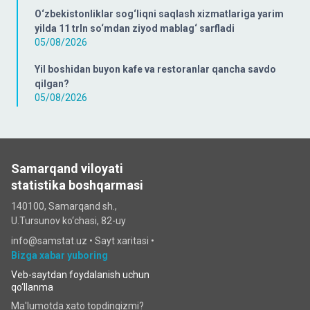
O‘zbekistonliklar sog‘liqni saqlash xizmatlariga yarim
yilda 11 trln so‘mdan ziyod mablag‘ sarfladi
05/08/2026
Yil boshidan buyon kafe va restoranlar qancha savdo
qilgan?
05/08/2026
Samarqand viloyati
statistika boshqarmasi
140100, Samarqand sh.,
U.Tursunov ko‘chаsi, 82-uy
info@samstat.uz
•
Sayt xaritasi
•
Bizga xabar yuboring
Veb-saytdan foydalanish uchun
qo‘llanma
Ma'lumotda xato topdingizmi?