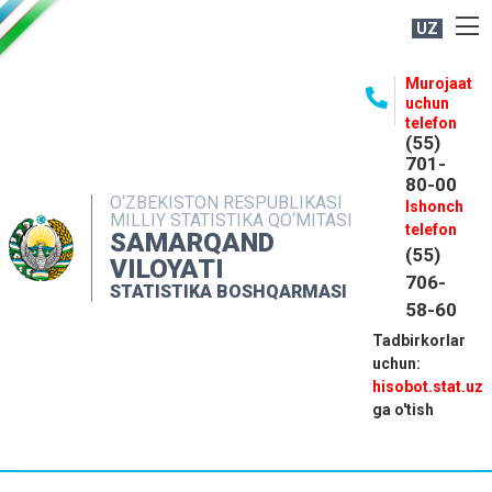
UZ
BOSHQARMA HAQIDA
Murojaat
uchun
OCHIQ MA'LUMOTLAR
telefon
(55)
NASHRLAR
701-
80-00
INTERAKTIV XIZMATLAR
O‘ZBEKISTON RESPUBLIKASI
Ishonch
MILLIY STATISTIKA QO‘MITASI
MATBUOT XIZMATI
telefon
SAMARQAND
(55)
MUROJAATLAR
VILOYATI
706-
STATISTIKA BOSHQARMASI
KONTAKTLAR
58-60
Tadbirkorlar
uchun:
hisobot.stat.uz
ga o'tish