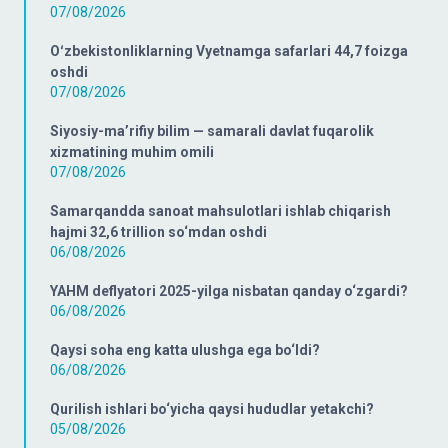
07/08/2026
Oʻzbekistonliklarning Vyetnamga safarlari 44,7 foizga
oshdi
07/08/2026
Siyosiy-ma’rifiy bilim — samarali davlat fuqarolik
xizmatining muhim omili
07/08/2026
Samarqandda sanoat mahsulotlari ishlab chiqarish
hajmi 32,6 trillion so‘mdan oshdi
06/08/2026
YAHM deflyatori 2025-yilga nisbatan qanday o‘zgardi?
06/08/2026
Qaysi soha eng katta ulushga ega bo‘ldi?
06/08/2026
Qurilish ishlari bo‘yicha qaysi hududlar yetakchi?
05/08/2026