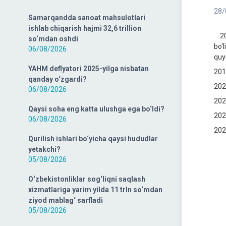
28/
Samarqandda sanoat mahsulotlari
ishlab chiqarish hajmi 32,6 trillion
202
so‘mdan oshdi
bo‘l
06/08/2026
quy
YAHM deflyatori 2025-yilga nisbatan
201
qanday o‘zgardi?
202
06/08/2026
202
Qaysi soha eng katta ulushga ega bo‘ldi?
202
06/08/2026
202
Qurilish ishlari bo‘yicha qaysi hududlar
yetakchi?
05/08/2026
O‘zbekistonliklar sog‘liqni saqlash
xizmatlariga yarim yilda 11 trln so‘mdan
ziyod mablag‘ sarfladi
05/08/2026