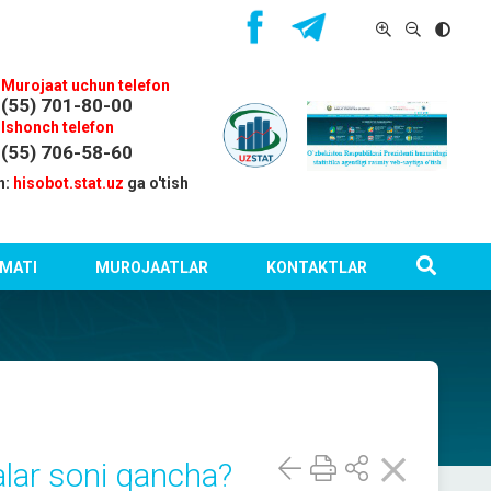
Murojaat uchun telefon
(55) 701-80-00
Ishonch telefon
(55) 706-58-60
n:
hisobot.stat.uz
ga o'tish
MATI
MUROJAATLAR
KONTAKTLAR
lar soni qancha?