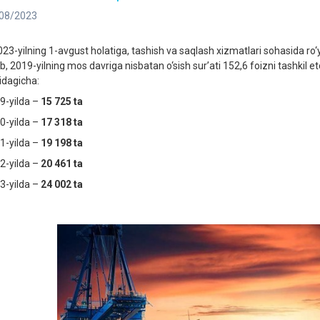
08/2023
3-yilning 1-avgust holatiga, tashish va saqlash xizmatlari sohasida ro‘y
ib, 2019-yilning mos davriga nisbatan o‘sish sur’ati 152,6 foizni tashkil et
idagicha:
9-yilda –
15 725 ta
0-yilda –
17 318 ta
1-yilda –
19 198 ta
2-yilda –
20 461 ta
3-yilda –
24 002 ta