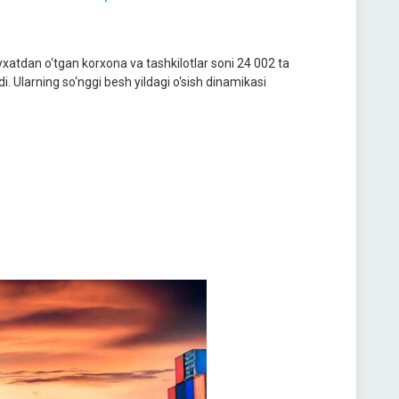
xatdan o‘tgan korxona va tashkilotlar soni 24 002 ta
di. Ularning so‘nggi besh yildagi o‘sish dinamikasi