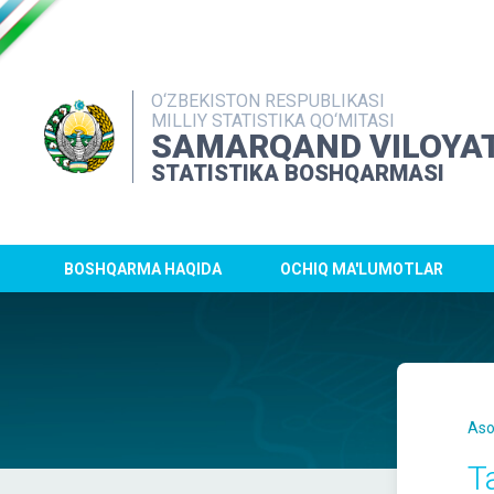
O‘ZBEKISTON RESPUBLIKASI
MILLIY STATISTIKA QO‘MITASI
SAMARQAND VILOYAT
STATISTIKA BOSHQARMASI
BOSHQARMA HAQIDA
OCHIQ MA'LUMOTLAR
Aso
T