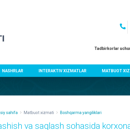
I
Tadbirkorlar uchu
NASHRLAR
INTERAKTIV XIZMATLAR
MATBUOT XIZ
siy sahifa
Matbuot xizmati
Boshqarma yangiliklari
ashish va saqlash sohasida korxona