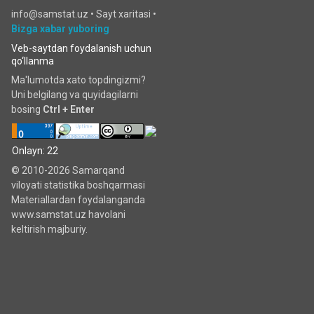
info@samstat.uz
•
Sayt xaritasi
•
Bizga xabar yuboring
Veb-saytdan foydalanish uchun
qo‘llanma
Ma'lumotda xato topdingizmi?
Uni belgilang va quyidagilarni
bosing
Ctrl + Enter
Onlayn: 22
© 2010-2026 Samarqand
viloyati statistika boshqarmasi
Materiallardan foydalanganda
www.samstat.uz havolani
keltirish majburiy.