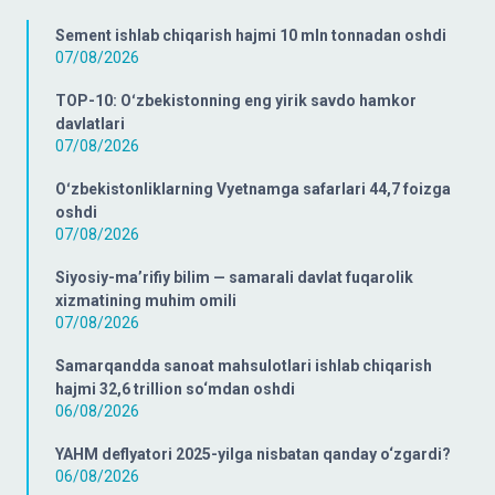
Sement ishlab chiqarish hajmi 10 mln tonnadan oshdi
07/08/2026
TOP-10: Oʻzbekistonning eng yirik savdo hamkor
davlatlari
07/08/2026
Oʻzbekistonliklarning Vyetnamga safarlari 44,7 foizga
oshdi
07/08/2026
Siyosiy-ma’rifiy bilim — samarali davlat fuqarolik
xizmatining muhim omili
07/08/2026
Samarqandda sanoat mahsulotlari ishlab chiqarish
hajmi 32,6 trillion so‘mdan oshdi
06/08/2026
YAHM deflyatori 2025-yilga nisbatan qanday o‘zgardi?
06/08/2026