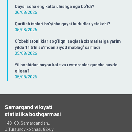
Qaysi soha eng katta ulushga ega bo‘ldi?
06/08/2026
Qurilish ishlari bo‘yicha qaysi hududlar yetakchi?
05/08/2026
O‘zbekistonliklar sog‘liqni saqlash xizmatlariga yarim
yilda 11 trln so‘mdan ziyod mablag‘ sarfladi
05/08/2026
Yil boshidan buyon kafe va restoranlar qancha savdo
qilgan?
05/08/2026
Samarqand viloyati
statistika boshqarmasi
140100, Samarqand sh.,
U.Tursunov ko‘chаsi, 82-uy