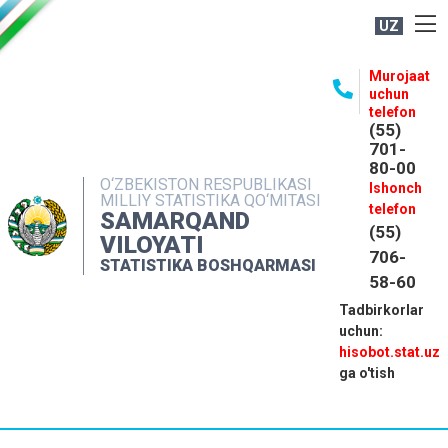
UZ
BOSHQARMA HAQIDA
Murojaat
uchun
OCHIQ MA'LUMOTLAR
telefon
(55)
NASHRLAR
701-
80-00
INTERAKTIV XIZMATLAR
O‘ZBEKISTON RESPUBLIKASI
Ishonch
MILLIY STATISTIKA QO‘MITASI
MATBUOT XIZMATI
telefon
SAMARQAND
(55)
MUROJAATLAR
VILOYATI
706-
STATISTIKA BOSHQARMASI
KONTAKTLAR
58-60
Tadbirkorlar
uchun:
hisobot.stat.uz
ga o'tish