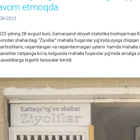
avom etmoqda
08/2023
3-yilning 28-avgust kuni, Samarqand viloyati statistika boshqarmasi Kat
onidan shahardagi “Ziyolilar” mahalla fuqarolar yig‘inida joyiga chiqqan h
gartirishlarni, raqamlangan va raqamlanmagan uylarni hamda mahalla aholi s
ganishlar natijasiga ko‘ra, kelgusida mahalla fuqarolar yig‘inida amalga o
saddilarga tegishli tavsiyalar berildi.