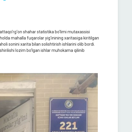
taqo‘rg‘on shahar statistika bo‘limi mutaxassisi
olda mahalla fuqarolar yig‘inining xaritasiga kiritilgan
onini xarita bilan solishtirish ishlarini olib bordi.
shirilishi lozim bo‘lgan ishlar muhokama qilinib