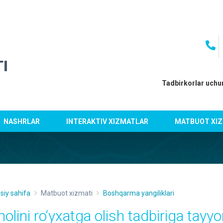
I
Tadbirkorlar uchu
NASHRLAR
INTERAKTIV XIZMATLAR
MATBUOT XIZ
siy sahifa
Matbuot xizmati
Boshqarma yangiliklari
olini ro‘yxatga olish tadbiriga tayyor