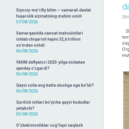
d
Siyosiy-ma’rifiy bilim — samarali davlat
fuqarolik xizmatining muhim omili
29/
07/08/2026
202
Samarqandda sanoat mahsulotlari
tom
ishlab chiqarish hajmi 32,6 trillion
o‘z
so‘mdan oshdi
O‘r
06/08/2026
muta
YAHM deflyatori 2025-yilga nisbatan
qanday o‘zgardi?
06/08/2026
Qaysi soha eng katta ulushga ega bo‘ldi?
06/08/2026
Qurilish ishlari bo‘yicha qaysi hududlar
yetakchi?
05/08/2026
O‘zbekistonliklar sog‘liqni saqlash