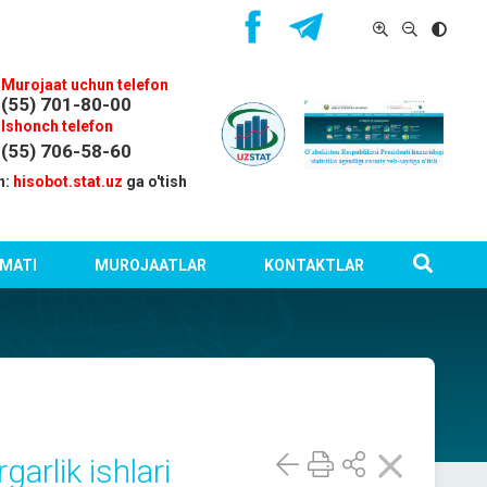
Murojaat uchun telefon
(55) 701-80-00
Ishonch telefon
(55) 706-58-60
n:
hisobot.stat.uz
ga o'tish
MATI
MUROJAATLAR
KONTAKTLAR
garlik ishlari