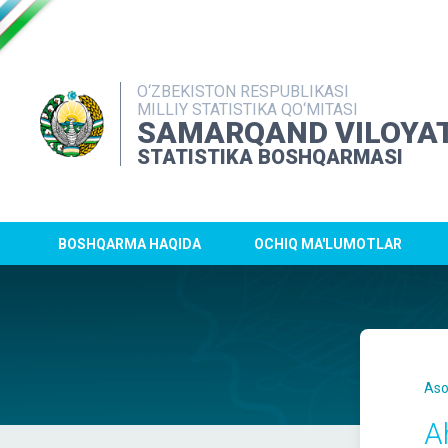
O‘ZBEKISTON RESPUBLIKASI
MILLIY STATISTIKA QO‘MITASI
SAMARQAND VILOYAT
STATISTIKA BOSHQARMASI
BOSHQARMA HAQIDA
OCHIQ MA'LUMOTLAR
Aso
Ah