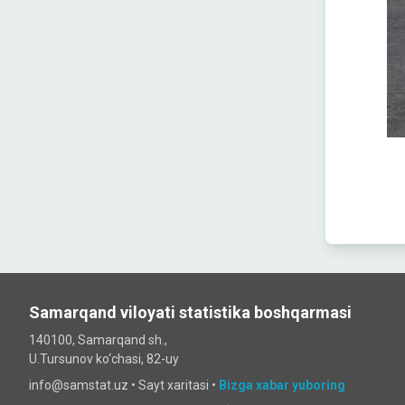
Samarqand viloyati statistika boshqarmasi
140100, Samarqand sh.,
U.Tursunov ko‘chаsi, 82-uy
info@samstat.uz
•
Sayt xaritasi
•
Bizga xabar yuboring