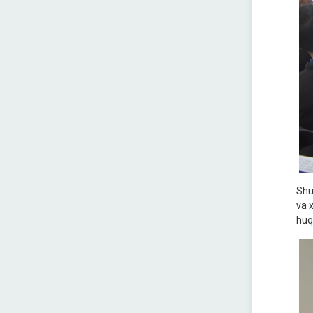
Shu
va 
huq