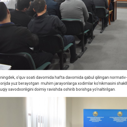
ningdek, o‘quv soati davomida hafta davomida qabul qilingan normativ
xorijda yuz berayotgan muhim jarayonlarga xodimlar ko‘nikmasini shakllan
uqiy savodxonligini doimiy ravishda oshirib borishga yo‘naltirilgan.