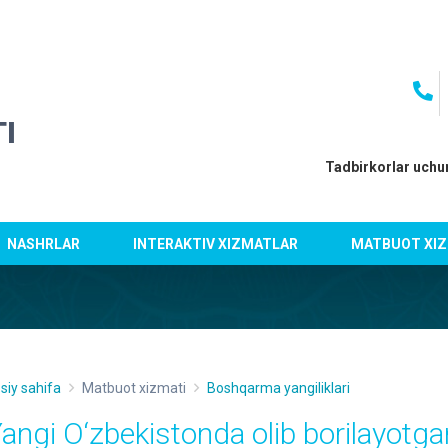
I
Tadbirkorlar uchu
NASHRLAR
INTERAKTIV XIZMATLAR
MATBUOT XIZ
siy sahifa
Matbuot xizmati
Boshqarma yangiliklari
Yangi O‘zbekistonda olib borilayotg