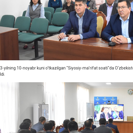
3-yilning 10-noyabr kuni o‘tkazilgan "Siyosiy-maʼrifat soati"da O‘zbeki
ldi.