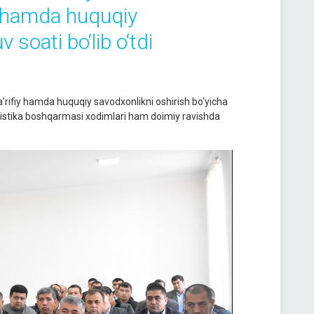
iy hamda huquqiy
 soati bo‘lib o‘tdi
'rifiy hamda huquqiy savodxonlikni oshirish bo‘yicha
atistika boshqarmasi xodimlari ham doimiy ravishda