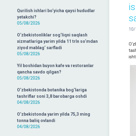
i
Qurilish ishlari bo‘yicha qaysi hududlar
s
yetakchi?
05/08/2026
10/
O‘zbekistonliklar sog‘liqni saqlash
xizmatlariga yarim yilda 11 trln so‘mdan
O‘z
ziyod mablag‘ sarfladi
tas
05/08/2026
ish
Yil boshidan buyon kafe va restoranlar
qancha savdo qilgan?
05/08/2026
O‘zbekistonda botanika bog‘lariga
tashriflar soni 3,8 barobarga oshdi
04/08/2026
O‘zbekistonda yarim yilda 75,3 ming
tonna baliq ovlandi
04/08/2026