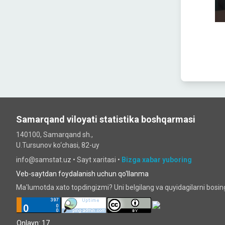
Samarqand viloyati statistika boshqarmasi
140100, Samarqand sh.,
U.Tursunov ko‘chаsi, 82-uy
info@samstat.uz
•
Sayt xaritasi
•
Bizga xabar yuboring
Veb-saytdan foydalanish uchun qo‘llanma
Ma'lumotda xato topdingizmi? Uni belgilang va quyidagilarni bosi
Onlayn: 17