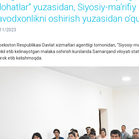
slohatlar” yuzasidan, Siyosiy-ma’rif
avodxonlikni oshirish yuzasidan o‘quv
11/2023
bekiston Respublikasi Davlat xizmatlari agentligi tomonidan, “Siyosiy-ma
hkil etib kelinayotgan malaka oshirish kurslarida Samarqand viloyati st
tirok etib kelishmoqda.