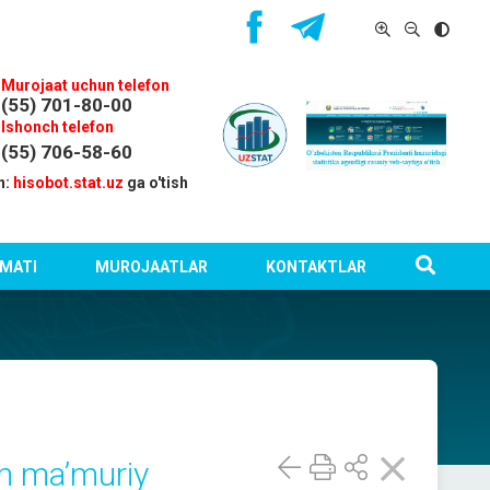
Murojaat uchun telefon
(55) 701-80-00
Ishonch telefon
(55) 706-58-60
n:
hisobot.stat.uz
ga o'tish
MATI
MUROJAATLAR
KONTAKTLAR
an ma’muriy