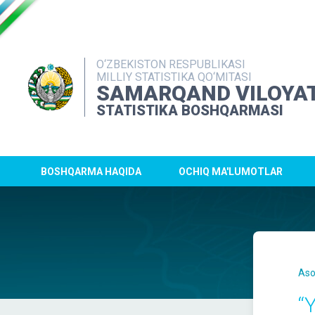
O‘ZBEKISTON RESPUBLIKASI
MILLIY STATISTIKA QO‘MITASI
SAMARQAND VILOYAT
STATISTIKA BOSHQARMASI
BOSHQARMA HAQIDA
OCHIQ MA'LUMOTLAR
Aso
“