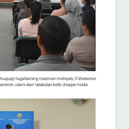
-huquqiy hujjatlarning mazmun-mohiyati, O‘zbekiston
tirish, ularni davr talabidan kelib chiqqan holda