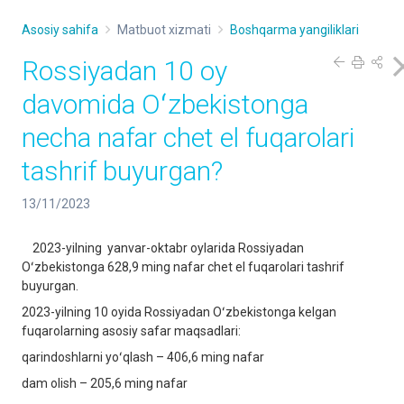
Asosiy sahifa
Matbuot xizmati
Boshqarma yangiliklari
Rossiyadan 10 oy
davomida Oʻzbekistonga
necha nafar chet el fuqarolari
tashrif buyurgan?
13/11/2023
2023-yilning yanvar-oktabr oylarida Rossiyadan
Oʻzbekistonga 628,9 ming nafar chet el fuqarolari tashrif
buyurgan.
2023-yilning 10 oyida Rossiyadan Oʻzbekistonga kelgan
fuqarolarning asosiy safar maqsadlari:
qarindoshlarni yoʻqlash – 406,6 ming nafar
dam olish – 205,6 ming nafar