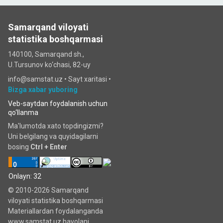
Samarqand viloyati
statistika boshqarmasi
140100, Samarqand sh.,
U.Tursunov ko‘chаsi, 82-uy
info@samstat.uz
•
Sayt xaritasi
•
Bizga xabar yuboring
Veb-saytdan foydalanish uchun
qo‘llanma
Ma'lumotda xato topdingizmi?
Uni belgilang va quyidagilarni
bosing
Ctrl + Enter
Onlayn: 32
© 2010-2026 Samarqand
viloyati statistika boshqarmasi
Materiallardan foydalanganda
www.samstat.uz havolani