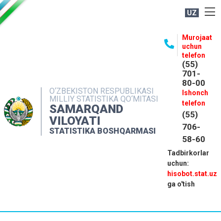
UZ
BOSHQARMA HAQIDA
Murojaat
uchun
OCHIQ MA'LUMOTLAR
telefon
(55)
NASHRLAR
701-
80-00
INTERAKTIV XIZMATLAR
O‘ZBEKISTON RESPUBLIKASI
Ishonch
MILLIY STATISTIKA QO‘MITASI
MATBUOT XIZMATI
telefon
SAMARQAND
(55)
MUROJAATLAR
VILOYATI
706-
STATISTIKA BOSHQARMASI
KONTAKTLAR
58-60
Tadbirkorlar
uchun:
hisobot.stat.uz
ga o'tish