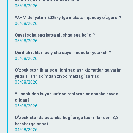
hajmi 32,6 trillion so‘mdan oshdi
06/08/2026
YAHM deflyatori 2025-yilga nisbatan qanday o‘zgardi?
06/08/2026
Qaysi soha eng katta ulushga ega bo‘ldi?
06/08/2026
Qurilish ishlari bo‘yicha qaysi hududlar yetakchi?
05/08/2026
O‘zbekistonliklar sog‘liqni saqlash xizmatlariga yarim
yilda 11 trln so‘mdan ziyod mablag‘ sarfladi
05/08/2026
Yil boshidan buyon kafe va restoranlar qancha savdo
qilgan?
05/08/2026
O‘zbekistonda botanika bog‘lariga tashriflar soni 3,8
barobarga oshdi
04/08/2026