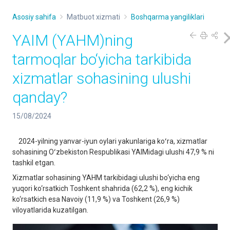
Asosiy sahifa
Matbuot xizmati
Boshqarma yangiliklari
YAIM (YAHM)ning
tarmoqlar bo‘yicha tarkibida
xizmatlar sohasining ulushi
qanday?
15/08/2024
2024-yilning yanvar-iyun oylari yakunlariga koʻra, xizmatlar
sohasining Oʻzbekiston Respublikasi YAIMidagi ulushi 47,9 % ni
tashkil etgan.
Xizmatlar sohasining YAHM tarkibidagi ulushi bo‘yicha eng
yuqori ko‘rsatkich Toshkent shahrida (62,2 %), eng kichik
ko‘rsatkich esa Navoiy (11,9 %) va Toshkent (26,9 %)
viloyatlarida kuzatilgan.