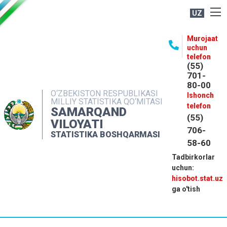
UZ
BOSHQARMA HAQIDA
Murojaat
uchun
OCHIQ MA'LUMOTLAR
telefon
(55)
NASHRLAR
701-
80-00
INTERAKTIV XIZMATLAR
O‘ZBEKISTON RESPUBLIKASI
Ishonch
MILLIY STATISTIKA QO‘MITASI
MATBUOT XIZMATI
telefon
SAMARQAND
(55)
MUROJAATLAR
VILOYATI
706-
STATISTIKA BOSHQARMASI
KONTAKTLAR
58-60
Tadbirkorlar
uchun:
hisobot.stat.uz
ga o'tish