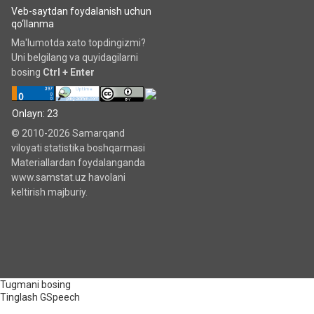
Veb-saytdan foydalanish uchun
qo‘llanma
Ma'lumotda xato topdingizmi?
Uni belgilang va quyidagilarni
bosing
Ctrl + Enter
Onlayn: 23
© 2010-2026 Samarqand
viloyati statistika boshqarmasi
Materiallardan foydalanganda
www.samstat.uz havolani
keltirish majburiy.
Tugmani bosing
Tinglash
GSpeech