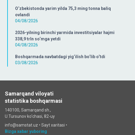
O‘zbekistonda yarim yilda 75,3 ming tonna baliq
ovlandi
04/08/2026
2026-yilning birinchi yarmida investitsiyalar hajmi
338,9 trln so‘mga yetdi
04/08/2026
Boshqarmada navbatdagi yig‘ilish bo‘lib o‘tdi
03/08/2026
Samarqand viloyati
statistika boshqarmasi
140100, Samarqand sh.,
U.Tursunov ko‘chаsi, 82-uy
info@samstat.uz
•
Sayt xaritasi
•
Bizga xabar yuboring