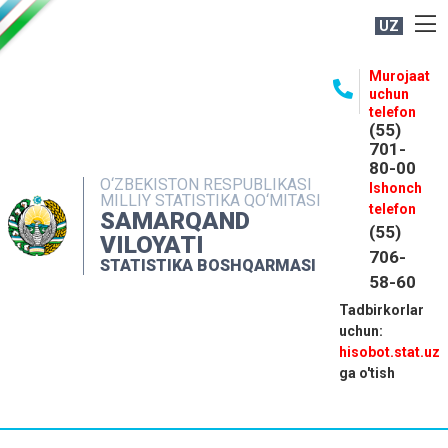
UZ
BOSHQARMA HAQIDA
Murojaat
uchun
OCHIQ MA'LUMOTLAR
telefon
(55)
NASHRLAR
701-
80-00
INTERAKTIV XIZMATLAR
O‘ZBEKISTON RESPUBLIKASI
Ishonch
MILLIY STATISTIKA QO‘MITASI
MATBUOT XIZMATI
telefon
SAMARQAND
(55)
MUROJAATLAR
VILOYATI
706-
STATISTIKA BOSHQARMASI
KONTAKTLAR
58-60
Tadbirkorlar
uchun:
hisobot.stat.uz
ga o'tish