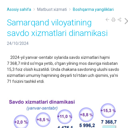
Asosiy sahifa
Matbuot xizmati
Boshqarma yangiliklari
Samarqand viloyatining
savdo xizmatlari dinamikasi
24/10/2024
2024-yil yanvar-sentabr oylarida savdo xizmatlari hajmi
7 368,7 mlrd so‘mga yetib, o‘tgan yilning mos davriga nisbatan
15,3 foiz o‘sish kuzatildi. Unda chakana savdoning ulushi savdo
xizmatlari umumiy hajmining deyarli to‘rtdan uch qismini, ya’ni
71 foizini tashkil etdi.