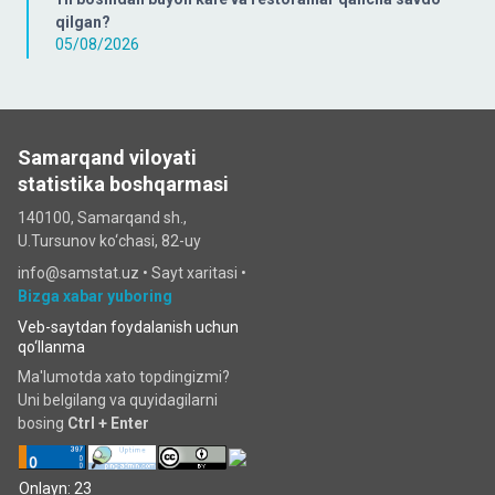
qilgan?
05/08/2026
Samarqand viloyati
statistika boshqarmasi
140100, Samarqand sh.,
U.Tursunov ko‘chаsi, 82-uy
info@samstat.uz
•
Sayt xaritasi
•
Bizga xabar yuboring
Veb-saytdan foydalanish uchun
qo‘llanma
Ma'lumotda xato topdingizmi?
Uni belgilang va quyidagilarni
bosing
Ctrl + Enter
Onlayn: 23