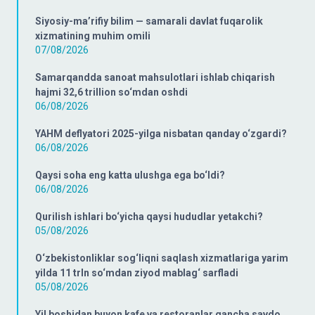
Siyosiy-ma’rifiy bilim — samarali davlat fuqarolik
xizmatining muhim omili
07/08/2026
Samarqandda sanoat mahsulotlari ishlab chiqarish
hajmi 32,6 trillion so‘mdan oshdi
06/08/2026
YAHM deflyatori 2025-yilga nisbatan qanday o‘zgardi?
06/08/2026
Qaysi soha eng katta ulushga ega bo‘ldi?
06/08/2026
Qurilish ishlari bo‘yicha qaysi hududlar yetakchi?
05/08/2026
O‘zbekistonliklar sog‘liqni saqlash xizmatlariga yarim
yilda 11 trln so‘mdan ziyod mablag‘ sarfladi
05/08/2026
Yil boshidan buyon kafe va restoranlar qancha savdo