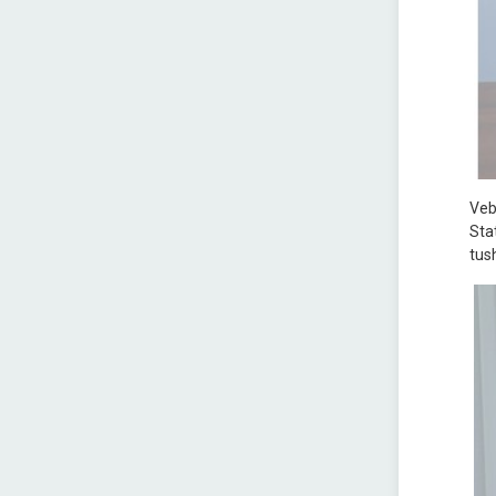
Veb
Stat
tus