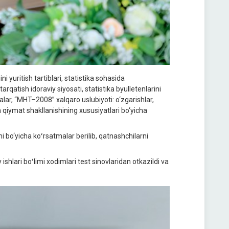
 yuritish tartiblari, statistika sohasida
arqatish idoraviy siyosati, statistika byulletenlarini
iyalar, “MHT–2008” xalqaro uslubiyoti: o‘zgarishlar,
n qiymat shakllanishining xususiyatlari bo‘yicha
 bo‘yicha koʻrsatmalar berilib, qatnashchilarni
 ishlari boʻlimi xodimlari test sinovlaridan otkazildi va