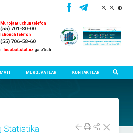
Murojaat uchun telefon
(55) 701-80-00
Ishonch telefon
(55) 706-58-60
n:
hisobot.stat.uz
ga o'tish
MATI
MUROJAATLAR
KONTAKTLAR
 Statistika