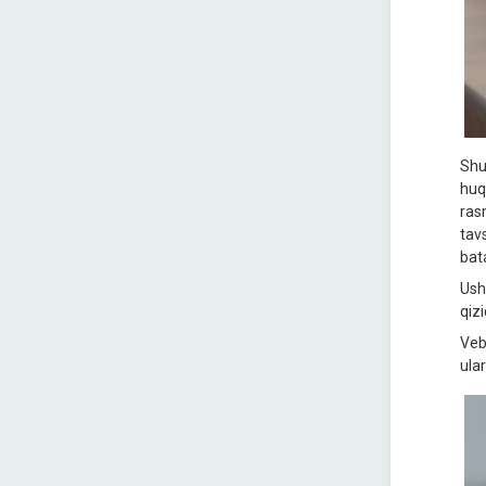
Shun
huqu
rasm
tav
bata
Ush
qizi
Vebi
ula