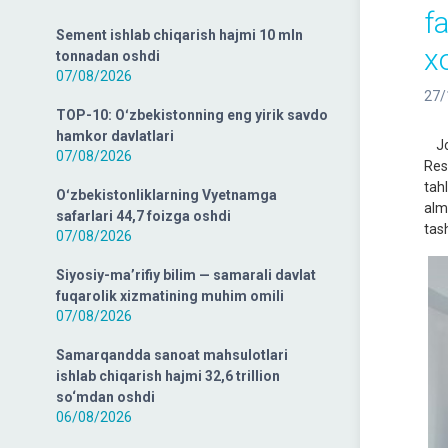
fa
Sement ishlab chiqarish hajmi 10 mln
x
tonnadan oshdi
07/08/2026
27/
TOP-10: Oʻzbekistonning eng yirik savdo
hamkor davlatlari
Jor
07/08/2026
Res
tahl
Oʻzbekistonliklarning Vyetnamga
alm
safarlari 44,7 foizga oshdi
tash
07/08/2026
Siyosiy-ma’rifiy bilim — samarali davlat
fuqarolik xizmatining muhim omili
07/08/2026
Samarqandda sanoat mahsulotlari
ishlab chiqarish hajmi 32,6 trillion
so‘mdan oshdi
06/08/2026