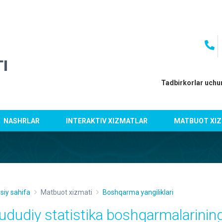
I
Tadbirkorlar uchu
NASHRLAR
INTERAKTIV XIZMATLAR
MATBUOT XIZ
siy sahifa
Matbuot xizmati
Boshqarma yangiliklari
ududiy statistika boshqarmalarining