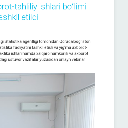
ot-tahliliy ishlari boʻlimi
hkil etildi
gi Statistika agentligi tomonidan Qoraqalpogʻiston
istika faoliyatini tashkil etish va yig‘ma axborot-
rofilaktika ishlari hamda xalqaro hamkorlik va axborot
idagi ustuvor vazifalar yuzasidan onlayn vebinar