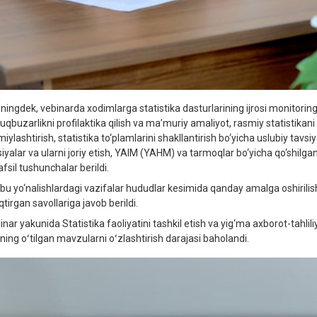
ingdek, vebinarda xodimlarga statistika dasturlarining ijrosi monitoringini
qbuzarlikni profilaktika qilish va ma’muriy amaliyot, rasmiy statistikani t
iylashtirish, statistika to‘plamlarini shakllantirish bo‘yicha uslubiy tavs
siyalar va ularni joriy etish, YAIM (YAHM) va tarmoqlar bo‘yicha qo‘shilga
fsil tushunchalar berildi.
bu yo‘nalishlardagi vazifalar hududlar kesimida qanday amalga oshirilishi
qtirgan savollariga javob berildi.
nar yakunida Statistika faoliyatini tashkil etish va yig‘ma axborot-tahliliy
rning oʻtilgan mavzularni oʻzlashtirish darajasi baholandi.