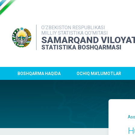
O‘ZBEKISTON RESPUBLIKASI
MILLIY STATISTIKA QO‘MITASI
SAMARQAND VILOYAT
STATISTIKA BOSHQARMASI
BOSHQARMA HAQIDA
OCHIQ MA'LUMOTLAR
Aso
H