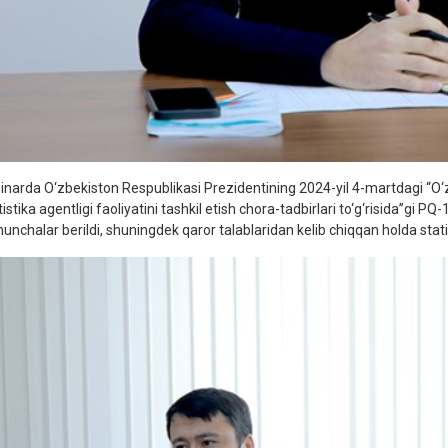
inarda O‘zbekiston Respublikasi Prezidentining 2024-yil 4-martdagi “O‘
istika agentligi faoliyatini tashkil etish chora-tadbirlari to‘g‘risida”gi
hunchalar berildi, shuningdek qaror talablaridan kelib chiqqan holda stat