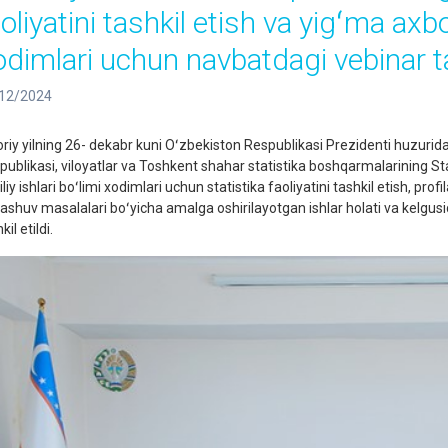
oliyatini tashkil etish va yigʻma axbor
odimlari uchun navbatdagi vebinar tas
12/2024
iy yilning 26- dekabr kuni Oʻzbekiston Respublikasi Prezidenti huzurida
publikasi, viloyatlar va Toshkent shahar statistika boshqarmalarining Stat
iliy ishlari boʻlimi xodimlari uchun statistika faoliyatini tashkil etish, p
ashuv masalalari boʻyicha amalga oshirilayotgan ishlar holati va kelgus
kil etildi.