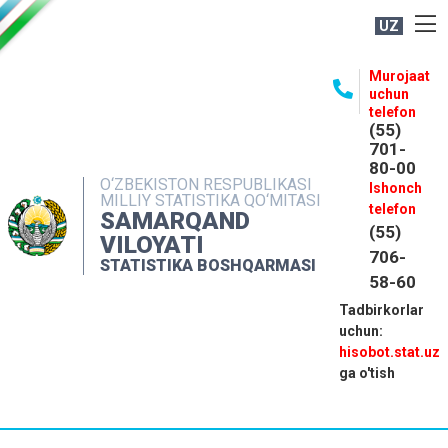
UZ
BOSHQARMA HAQIDA
Murojaat
uchun
OCHIQ MA'LUMOTLAR
telefon
(55)
NASHRLAR
701-
80-00
INTERAKTIV XIZMATLAR
O‘ZBEKISTON RESPUBLIKASI
Ishonch
MILLIY STATISTIKA QO‘MITASI
MATBUOT XIZMATI
telefon
SAMARQAND
(55)
MUROJAATLAR
VILOYATI
706-
STATISTIKA BOSHQARMASI
KONTAKTLAR
58-60
Tadbirkorlar
uchun:
hisobot.stat.uz
ga o'tish