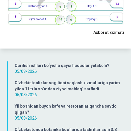
Axborot xizmati
Qurilish ishlari bo‘yicha qaysi hududlar yetakchi?
05/08/2026
O‘zbekistonliklar sog‘liqni saqlash xizmatlariga yarim
yilda 11 trln so‘mdan ziyod mablag‘ sarfladi
05/08/2026
Yil boshidan buyon kafe va restoranlar qancha savdo
qilgan?
05/08/2026
O‘zbekistonda botanika bog‘lariga tashriflar soni 3,8