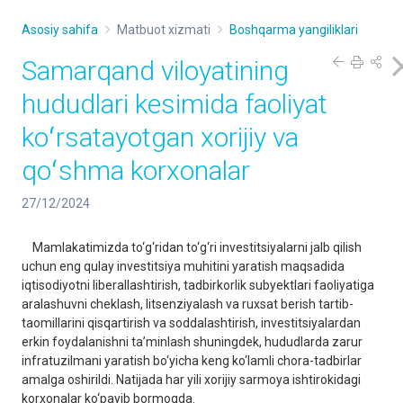
Asosiy sahifa
Matbuot xizmati
Boshqarma yangiliklari
Samarqand viloyatining
hududlari kesimida faoliyat
koʻrsatayotgan xorijiy va
qoʻshma korxonalar
27/12/2024
Mamlakatimizda to‘g‘ridan to‘g‘ri investitsiyalarni jalb qilish
uchun eng qulay investitsiya muhitini yaratish maqsadida
iqtisodiyotni liberallashtirish, tadbirkorlik subyektlari faoliyatiga
aralashuvni cheklash, litsenziyalash va ruxsat berish tartib-
taomillarini qisqartirish va soddalashtirish, investitsiyalardan
erkin foydalanishni ta’minlash shuningdek, hududlarda zarur
infratuzilmani yaratish bo‘yicha keng ko‘lamli chora-tadbirlar
amalga oshirildi. Natijada har yili xorijiy sarmoya ishtirokidagi
korxonalar ko‘payib bormoqda.