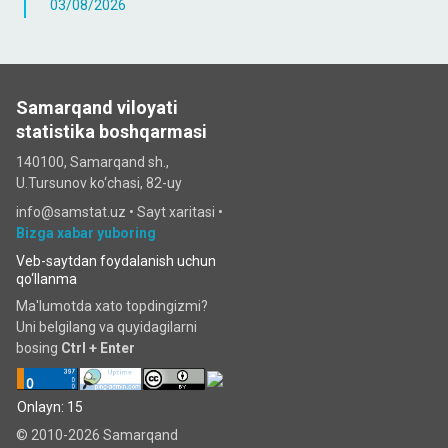
03/08/2026
Samarqand viloyati
statistika boshqarmasi
140100, Samarqand sh.,
U.Tursunov ko‘chаsi, 82-uy
info@samstat.uz
•
Sayt xaritasi
•
Bizga xabar yuboring
Veb-saytdan foydalanish uchun
qo‘llanma
Ma'lumotda xato topdingizmi?
Uni belgilang va quyidagilarni
bosing
Ctrl + Enter
Onlayn: 15
© 2010-2026 Samarqand