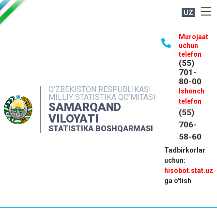
UZ
BOSHQARMA HAQIDA
Murojaat
uchun
OCHIQ MA'LUMOTLAR
telefon
(55)
NASHRLAR
701-
80-00
INTERAKTIV XIZMATLAR
O‘ZBEKISTON RESPUBLIKASI
Ishonch
MILLIY STATISTIKA QO‘MITASI
MATBUOT XIZMATI
telefon
SAMARQAND
(55)
MUROJAATLAR
VILOYATI
706-
STATISTIKA BOSHQARMASI
KONTAKTLAR
58-60
Tadbirkorlar
uchun:
hisobot.stat.uz
ga o'tish