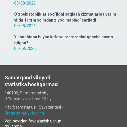
05/08/2026
O‘zbekistonliklar sog‘liqni saqlash xizmatlariga yarim
yilda 11 trln so‘mdan ziyod mablag‘ sarfladi
05/08/2026
Yil boshidan buyon kafe va restoranlar qancha savdo
qilgan?
05/08/2026
Samarqand viloyati
statistika boshqarmasi
140100, Samarqand sh.,
U.Tursunov ko‘chаsi, 82-uy
info@samstat.uz
•
Sayt xaritasi
•
Bizga xabar yuboring
Veb-saytdan foydalanish uchun
qo‘llanma