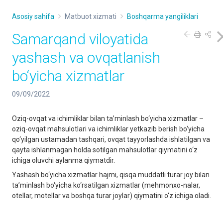
Asosiy sahifa
Matbuot xizmati
Boshqarma yangiliklari
Samarqand viloyatida
yashash va ovqatlanish
bo‘yicha xizmatlar
09/09/2022
Oziq-ovqat va ichimliklar bilan ta’minlash bo‘yicha xizmatlar –
oziq-ovqat mahsulotlari va ichimliklar yetkazib berish bo‘yicha
qo‘yilgan ustamadan tashqari, ovqat tayyorlashda ishlatilgan va
qayta ishlanmagan holda sotilgan mahsulotlar qiymatini o‘z
ichiga oluvchi aylanma qiymatdir.
Yashash bo‘yicha xizmatlar hajmi, qisqa muddatli turar joy bilan
ta’minlash bo‘yicha ko‘rsatilgan xizmatlar (mehmonxo-nalar,
otellar, motellar va boshqa turar joylar) qiymatini o‘z ichiga oladi.