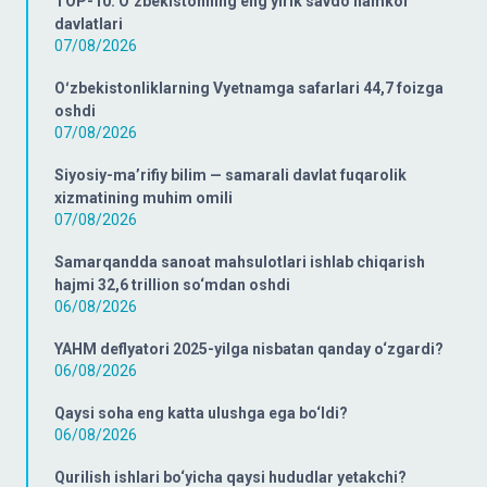
TOP-10: Oʻzbekistonning eng yirik savdo hamkor
davlatlari
07/08/2026
Oʻzbekistonliklarning Vyetnamga safarlari 44,7 foizga
oshdi
07/08/2026
Siyosiy-ma’rifiy bilim — samarali davlat fuqarolik
xizmatining muhim omili
07/08/2026
Samarqandda sanoat mahsulotlari ishlab chiqarish
hajmi 32,6 trillion so‘mdan oshdi
06/08/2026
YAHM deflyatori 2025-yilga nisbatan qanday o‘zgardi?
06/08/2026
Qaysi soha eng katta ulushga ega bo‘ldi?
06/08/2026
Qurilish ishlari bo‘yicha qaysi hududlar yetakchi?