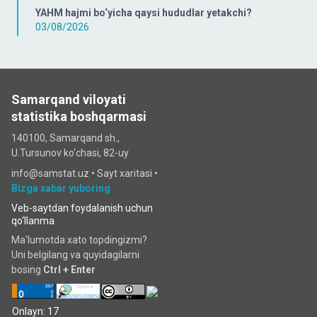
YAHM hajmi bo‘yicha qaysi hududlar yetakchi?
03/08/2026
Samarqand viloyati
statistika boshqarmasi
140100, Samarqand sh.,
U.Tursunov ko‘chаsi, 82-uy
info@samstat.uz
•
Sayt xaritasi
•
Bizga xabar yuboring
Veb-saytdan foydalanish uchun
qo‘llanma
Ma'lumotda xato topdingizmi?
Uni belgilang va quyidagilarni
bosing
Ctrl + Enter
Onlayn: 17