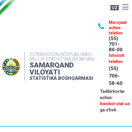
UZ
BOSHQARMA HAQIDA
Murojaat
uchun
OCHIQ MA'LUMOTLAR
telefon
(55)
NASHRLAR
701-
80-00
INTERAKTIV XIZMATLAR
O‘ZBEKISTON RESPUBLIKASI
Ishonch
MILLIY STATISTIKA QO‘MITASI
MATBUOT XIZMATI
telefon
SAMARQAND
(55)
MUROJAATLAR
VILOYATI
706-
STATISTIKA BOSHQARMASI
KONTAKTLAR
58-60
Tadbirkorlar
uchun:
hisobot.stat.uz
ga o'tish