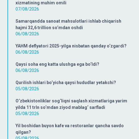
xizmatining muhim omili
07/08/2026
Samarqandda sanoat mahsulotlari ishlab chiqarish
hajmi 32,6 trillion so‘mdan oshdi
06/08/2026
YAHM deflyatori 2025-yilga nisbatan qanday o‘zgardi?
06/08/2026
Qaysi soha eng katta ulushga ega bo‘ldi?
06/08/2026
Qurilish ishlari bo‘yicha qaysi hududlar yetakchi?
05/08/2026
O‘zbekistonliklar sog‘liqni saqlash xizmatlariga yarim
yilda 11 trln so‘mdan ziyod mablag‘ sarfladi
05/08/2026
Yil boshidan buyon kafe va restoranlar qancha savdo
qilgan?
05/08/2026