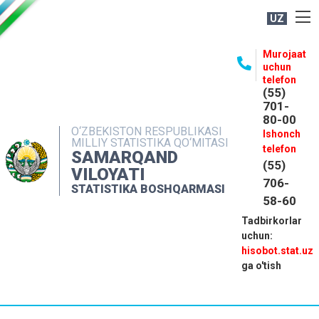
UZ
BOSHQARMA HAQIDA
Murojaat
uchun
OCHIQ MA'LUMOTLAR
telefon
(55)
NASHRLAR
701-
80-00
INTERAKTIV XIZMATLAR
O‘ZBEKISTON RESPUBLIKASI
Ishonch
MILLIY STATISTIKA QO‘MITASI
MATBUOT XIZMATI
telefon
SAMARQAND
(55)
MUROJAATLAR
VILOYATI
706-
STATISTIKA BOSHQARMASI
KONTAKTLAR
58-60
Tadbirkorlar
uchun:
hisobot.stat.uz
ga o'tish