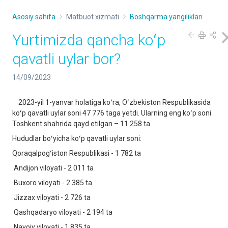
Asosiy sahifa
Matbuot xizmati
Boshqarma yangiliklari
Yurtimizda qancha koʻp
qavatli uylar bor?
14/09/2023
2023-yil 1-yanvar holatiga koʻra, Oʻzbekiston Respublikasida
koʻp qavatli uylar soni 47 776 taga yetdi. Ularning eng koʻp soni
Toshkent shahrida qayd etilgan – 11 258 ta.
Hududlar boʻyicha koʻp qavatli uylar soni:
Qoraqalpogʻiston Respublikasi - 1 782 ta
Andijon viloyati - 2 011 ta
Buxoro viloyati - 2 385 ta
Jizzax viloyati - 2 726 ta
Qashqadaryo viloyati - 2 194 ta
Navoiy viloyati - 1 835 ta