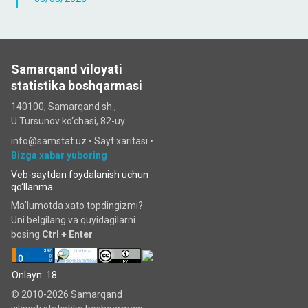
Samarqand viloyati
statistika boshqarmasi
140100, Samarqand sh.,
U.Tursunov ko‘chаsi, 82-uy
info@samstat.uz
•
Sayt xaritasi
•
Bizga xabar yuboring
Veb-saytdan foydalanish uchun
qo‘llanma
Ma'lumotda xato topdingizmi?
Uni belgilang va quyidagilarni
bosing
Ctrl + Enter
Onlayn: 18
© 2010-2026 Samarqand