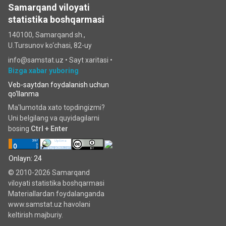
Samarqand viloyati
statistika boshqarmasi
140100, Samarqand sh.,
U.Tursunov ko‘chаsi, 82-uy
info@samstat.uz
•
Sayt xaritasi
•
Bizga xabar yuboring
Veb-saytdan foydalanish uchun
qo‘llanma
Ma'lumotda xato topdingizmi?
Uni belgilang va quyidagilarni
bosing
Ctrl + Enter
Onlayn: 24
© 2010-2026 Samarqand
viloyati statistika boshqarmasi
Materiallardan foydalanganda
www.samstat.uz havolani
keltirish majburiy.