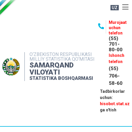
UZ
BOSHQARMA HAQIDA
Murojaat
uchun
OCHIQ MA'LUMOTLAR
telefon
(55)
NASHRLAR
701-
80-00
INTERAKTIV XIZMATLAR
O‘ZBEKISTON RESPUBLIKASI
Ishonch
MILLIY STATISTIKA QO‘MITASI
MATBUOT XIZMATI
telefon
SAMARQAND
(55)
MUROJAATLAR
VILOYATI
706-
STATISTIKA BOSHQARMASI
KONTAKTLAR
58-60
Tadbirkorlar
uchun:
hisobot.stat.uz
ga o'tish