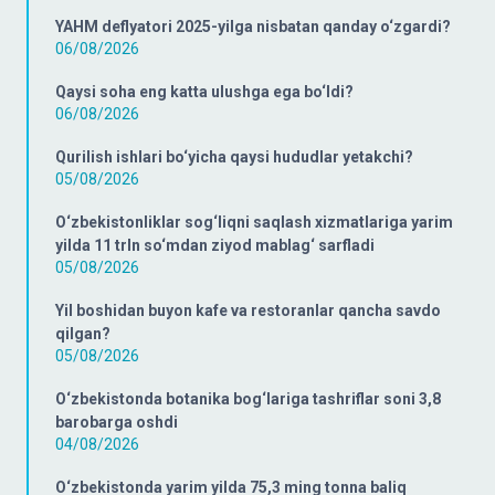
YAHM deflyatori 2025-yilga nisbatan qanday o‘zgardi?
06/08/2026
Qaysi soha eng katta ulushga ega bo‘ldi?
06/08/2026
Qurilish ishlari bo‘yicha qaysi hududlar yetakchi?
05/08/2026
O‘zbekistonliklar sog‘liqni saqlash xizmatlariga yarim
yilda 11 trln so‘mdan ziyod mablag‘ sarfladi
05/08/2026
Yil boshidan buyon kafe va restoranlar qancha savdo
qilgan?
05/08/2026
O‘zbekistonda botanika bog‘lariga tashriflar soni 3,8
barobarga oshdi
04/08/2026
O‘zbekistonda yarim yilda 75,3 ming tonna baliq