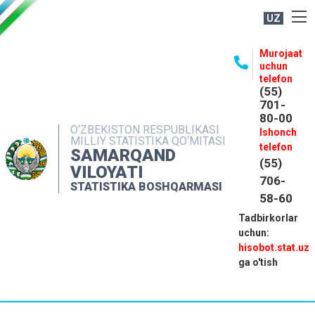
UZ
BOSHQARMA HAQIDA
Murojaat
uchun
OCHIQ MA'LUMOTLAR
telefon
(55)
NASHRLAR
701-
80-00
INTERAKTIV XIZMATLAR
O‘ZBEKISTON RESPUBLIKASI
Ishonch
MILLIY STATISTIKA QO‘MITASI
MATBUOT XIZMATI
telefon
SAMARQAND
(55)
MUROJAATLAR
VILOYATI
706-
STATISTIKA BOSHQARMASI
KONTAKTLAR
58-60
Tadbirkorlar
uchun:
hisobot.stat.uz
ga o'tish