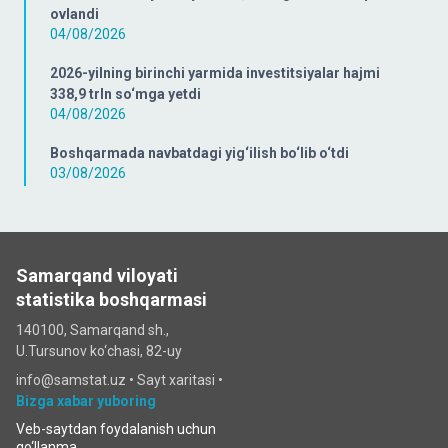
ovlandi
04/08/2026
2026-yilning birinchi yarmida investitsiyalar hajmi
338,9 trln so‘mga yetdi
04/08/2026
Boshqarmada navbatdagi yig‘ilish bo‘lib o‘tdi
03/08/2026
Samarqand viloyati
statistika boshqarmasi
140100, Samarqand sh.,
U.Tursunov ko‘chаsi, 82-uy
info@samstat.uz
•
Sayt xaritasi
•
Bizga xabar yuboring
Veb-saytdan foydalanish uchun
qo‘llanma