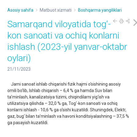
Asosiy sahifa
Matbuot xizmati
Boshqarma yangiliklari
Samarqand viloyatida tog‘-
kon sanoati va ochiq konlarni
ishlash (2023-yil yanvar-oktabr
oylari)
21/11/2023
Jami sanoat ishlab chiqarishi fizik hajmi o‘sishining asosiy
omili bo‘lib, Ishlab chiqarish – 6,4 % ga hamda Suv bilan
ta’minlash, kanalizatsiya tizimi, chiqindilarni yig‘ish va
utilizatsiya qilishda – 32,0 % ga, Tog‘-kon sanoati va ochiq
konlarni ishlash - 10,6 % ga o‘sishi kuzatildi. Shuningdek, Elektr,
gaz, bug‘ bilan ta’minlash va havoni konditsiyalashning – 37,5 %
ga pasayish kuzatildi.