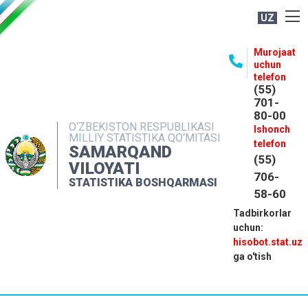
UZ
BOSHQARMA HAQIDA
Murojaat
uchun
OCHIQ MA'LUMOTLAR
telefon
(55)
NASHRLAR
701-
80-00
INTERAKTIV XIZMATLAR
O‘ZBEKISTON RESPUBLIKASI
Ishonch
MILLIY STATISTIKA QO‘MITASI
MATBUOT XIZMATI
telefon
SAMARQAND
(55)
MUROJAATLAR
VILOYATI
706-
STATISTIKA BOSHQARMASI
KONTAKTLAR
58-60
Tadbirkorlar
uchun:
hisobot.stat.uz
ga o'tish