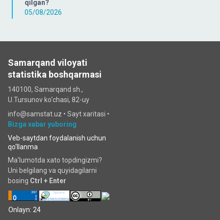
qilgan?
05/08/2026
Samarqand viloyati
statistika boshqarmasi
140100, Samarqand sh.,
U.Tursunov ko‘chаsi, 82-uy
info@samstat.uz
•
Sayt xaritasi
•
Bizga xabar yuboring
Veb-saytdan foydalanish uchun
qo‘llanma
Ma'lumotda xato topdingizmi?
Uni belgilang va quyidagilarni
bosing
Ctrl + Enter
Onlayn: 24