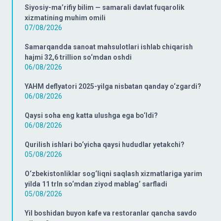
Siyosiy-ma’rifiy bilim — samarali davlat fuqarolik
xizmatining muhim omili
07/08/2026
Samarqandda sanoat mahsulotlari ishlab chiqarish
hajmi 32,6 trillion so‘mdan oshdi
06/08/2026
YAHM deflyatori 2025-yilga nisbatan qanday o‘zgardi?
06/08/2026
Qaysi soha eng katta ulushga ega bo‘ldi?
06/08/2026
Qurilish ishlari bo‘yicha qaysi hududlar yetakchi?
05/08/2026
O‘zbekistonliklar sog‘liqni saqlash xizmatlariga yarim
yilda 11 trln so‘mdan ziyod mablag‘ sarfladi
05/08/2026
Yil boshidan buyon kafe va restoranlar qancha savdo