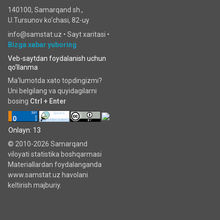
140100, Samarqand sh.,
U.Tursunov ko‘chаsi, 82-uy
info@samstat.uz
•
Sayt xaritasi
•
Bizga xabar yuboring
Veb-saytdan foydalanish uchun
qo‘llanma
Ma'lumotda xato topdingizmi?
Uni belgilang va quyidagilarni
bosing
Ctrl + Enter
Onlayn: 13
© 2010-2026 Samarqand
viloyati statistika boshqarmasi
Materiallardan foydalanganda
www.samstat.uz havolani
keltirish majburiy.