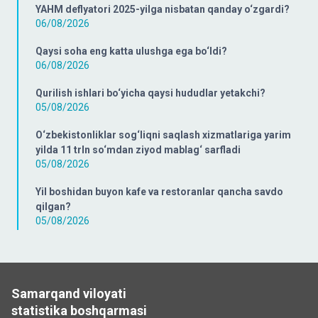
YAHM deflyatori 2025-yilga nisbatan qanday o‘zgardi?
06/08/2026
Qaysi soha eng katta ulushga ega bo‘ldi?
06/08/2026
Qurilish ishlari bo‘yicha qaysi hududlar yetakchi?
05/08/2026
O‘zbekistonliklar sog‘liqni saqlash xizmatlariga yarim
yilda 11 trln so‘mdan ziyod mablag‘ sarfladi
05/08/2026
Yil boshidan buyon kafe va restoranlar qancha savdo
qilgan?
05/08/2026
Samarqand viloyati
statistika boshqarmasi