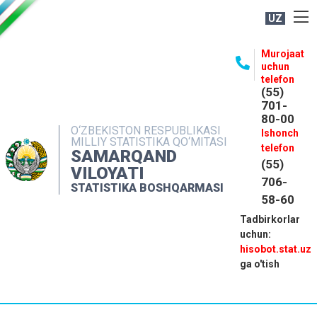
UZ
BOSHQARMA HAQIDA
Murojaat
uchun
OCHIQ MA'LUMOTLAR
telefon
(55)
NASHRLAR
701-
80-00
INTERAKTIV XIZMATLAR
O‘ZBEKISTON RESPUBLIKASI
Ishonch
MILLIY STATISTIKA QO‘MITASI
MATBUOT XIZMATI
telefon
SAMARQAND
(55)
MUROJAATLAR
VILOYATI
706-
STATISTIKA BOSHQARMASI
KONTAKTLAR
58-60
Tadbirkorlar
uchun:
hisobot.stat.uz
ga o'tish