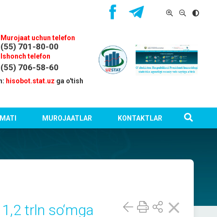
Murojaat uchun telefon
(55) 701-80-00
Ishonch telefon
(55) 706-58-60
n:
hisobot.stat.uz
ga o'tish
MATI
MUROJAATLAR
KONTAKTLAR
1,2 trln so‘mga