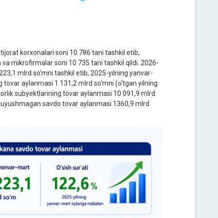
orat korxonalari soni 10 786 tani tashkil etib,
 va mikrofirmalar soni 10 735 tani tashkil qildi. 2026-
23,1 mlrd so‘mni tashkil etib, 2025-yilning yanvar-
g tovar aylanmasi 1 131,2 mlrd so‘mni (o‘tgan yilning
rkorlik subyektlarining tovar aylanmasi 10 091,9 mlrd
dan, uyushmagan savdo tovar aylanmasi 1360,9 mlrd