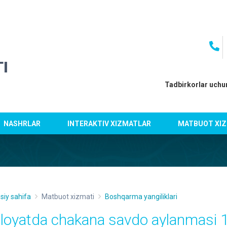
I
Tadbirkorlar uchu
NASHRLAR
INTERAKTIV XIZMATLAR
MATBUOT XIZ
siy sahifa
Matbuot xizmati
Boshqarma yangiliklari
iloyatda chakana savdo aylanmasi 1