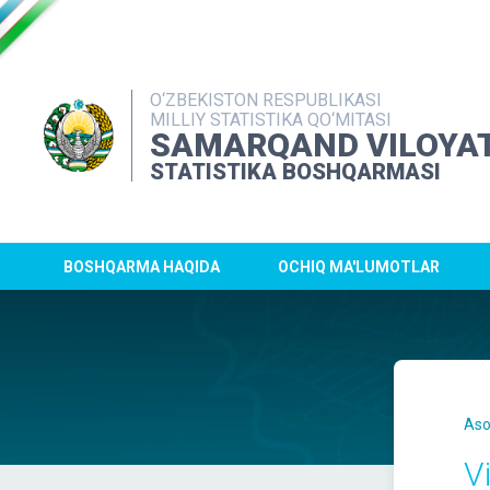
O‘ZBEKISTON RESPUBLIKASI
MILLIY STATISTIKA QO‘MITASI
SAMARQAND VILOYAT
STATISTIKA BOSHQARMASI
BOSHQARMA HAQIDA
OCHIQ MA'LUMOTLAR
Aso
V