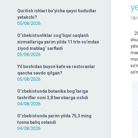
y
Qurilish ishlari bo‘yicha qaysi hududlar
yetakchi?
18/
05/08/2026
202
O‘zbekistonliklar sog‘liqni saqlash
shun
xizmatlariga yarim yilda 11 trln so‘mdan
yil
ziyod mablag‘ sarfladi
mar
05/08/2026
mos
so‘
Yil boshidan buyon kafe va restoranlar
so‘m
qancha savdo qilgan?
05/08/2026
O‘zbekistonda botanika bog‘lariga
tashriflar soni 3,8 barobarga oshdi
04/08/2026
O‘zbekistonda yarim yilda 75,3 ming
tonna baliq ovlandi
04/08/2026