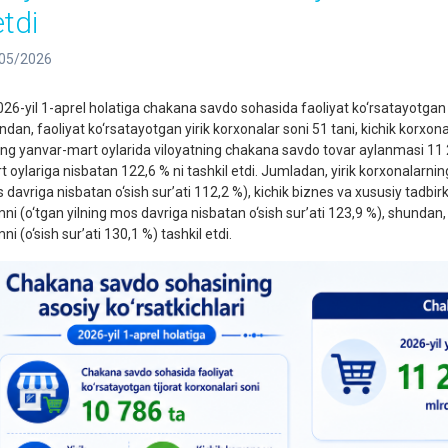
etdi
05/2026
6-yil 1-aprel holatiga chakana savdo sohasida faoliyat ko‘rsatayotgan tij
dan, faoliyat ko‘rsatayotgan yirik korxonalar soni 51 tani, kichik korxona
ning yanvar-mart oylarida viloyatning chakana savdo tovar aylanmasi 11 2
t oylariga nisbatan 122,6 % ni tashkil etdi. Jumladan, yirik korxonalarnin
 davriga nisbatan o‘sish sur’ati 112,2 %), kichik biznes va xususiy tadbi
mni (o‘tgan yilning mos davriga nisbatan o‘sish sur’ati 123,9 %), shun
ni (o‘sish sur’ati 130,1 %) tashkil etdi.