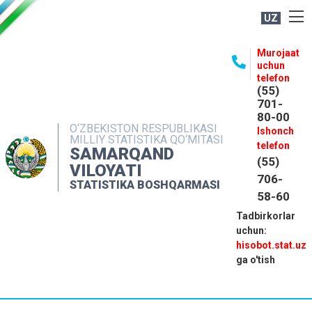
UZ
BOSHQARMA HAQIDA
Murojaat
uchun
OCHIQ MA'LUMOTLAR
telefon
(55)
NASHRLAR
701-
80-00
INTERAKTIV XIZMATLAR
O‘ZBEKISTON RESPUBLIKASI
Ishonch
MILLIY STATISTIKA QO‘MITASI
MATBUOT XIZMATI
telefon
SAMARQAND
(55)
MUROJAATLAR
VILOYATI
706-
STATISTIKA BOSHQARMASI
KONTAKTLAR
58-60
Tadbirkorlar
uchun:
hisobot.stat.uz
ga o'tish