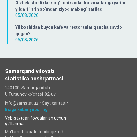
O‘zbekistonliklar sog‘liqni saqlash xizmatlariga yarim
yilda 11 trln so‘mdan ziyod mablag‘ sarfladi
05/08/2026
Yil boshidan buyon kafe va restoranlar qancha savdo
qilgan?
05/08/2026
Samarqand viloyati
statistika boshqarmasi
140100, Samarqand sh.,
U.Tursunov ko‘chаsi, 82-uy
info@samstat.uz
•
Sayt xaritasi
•
Bizga xabar yuboring
Veb-saytdan foydalanish uchun
qo‘llanma
Ma'lumotda xato topdingizmi?