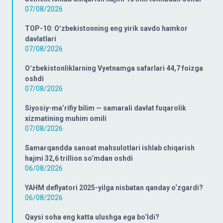
07/08/2026
TOP-10: Oʻzbekistonning eng yirik savdo hamkor
davlatlari
07/08/2026
Oʻzbekistonliklarning Vyetnamga safarlari 44,7 foizga
oshdi
07/08/2026
Siyosiy-ma’rifiy bilim — samarali davlat fuqarolik
xizmatining muhim omili
07/08/2026
Samarqandda sanoat mahsulotlari ishlab chiqarish
hajmi 32,6 trillion so‘mdan oshdi
06/08/2026
YAHM deflyatori 2025-yilga nisbatan qanday o‘zgardi?
06/08/2026
Qaysi soha eng katta ulushga ega bo‘ldi?