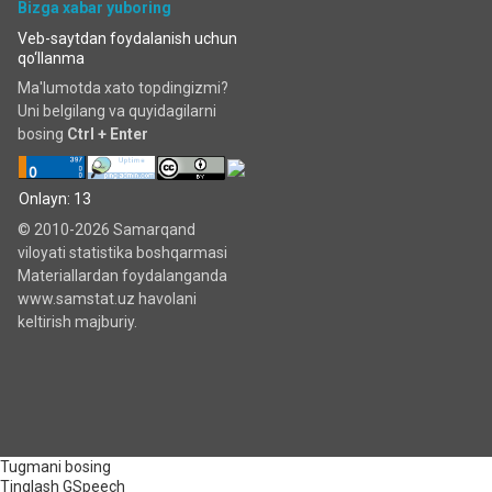
Bizga xabar yuboring
Veb-saytdan foydalanish uchun
qo‘llanma
Ma'lumotda xato topdingizmi?
Uni belgilang va quyidagilarni
bosing
Ctrl + Enter
Onlayn: 13
© 2010-2026 Samarqand
viloyati statistika boshqarmasi
Materiallardan foydalanganda
www.samstat.uz havolani
keltirish majburiy.
Tugmani bosing
Tinglash
GSpeech