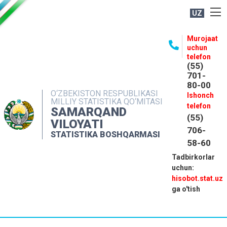
UZ
BOSHQARMA HAQIDA
Murojaat
uchun
OCHIQ MA'LUMOTLAR
telefon
(55)
NASHRLAR
701-
80-00
INTERAKTIV XIZMATLAR
O‘ZBEKISTON RESPUBLIKASI
Ishonch
MILLIY STATISTIKA QO‘MITASI
MATBUOT XIZMATI
telefon
SAMARQAND
(55)
MUROJAATLAR
VILOYATI
706-
STATISTIKA BOSHQARMASI
KONTAKTLAR
58-60
Tadbirkorlar
uchun:
hisobot.stat.uz
ga o'tish