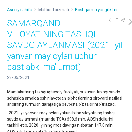
Asosiy sahifa
Matbuot xizmati
Boshqarma yangiliklari
SAMARQAND
VILOYATINING TASHQI
SAVDO AYLANMASI (2021- yil
yanvar-may oylari uchun
dastlabki ma’lumot)
28/06/2021
Mamlakatning tashqi iqtisodiy faoliyati, xususan tashqi savdo
sohasida amalga oshirilayotgan islohotlarning pirovard natijasi
aholining turmush darajasiga bevosita o‘z ta’sirini o‘tkazadi.
2021- yil yanvar-may oylari yakuni bilan viloyatning tashqi
savdo aylanmasi (matnda TSA) 698,6 mln. AQSh dollarini
tashkil etib, 2020- yilning mos davriga nisbatan 147,0 mln.
AQSh dollariga yoki 26,6 %ga ko‘paydi.