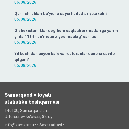
06/08/2026
Qurilish ishlari bo‘yicha qaysi hududlar yetakchi?
05/08/2026
O‘zbekistonliklar sog‘liqni saqlash xizmatlariga yarim
yilda 11 trln so‘mdan ziyod mablag‘ sarfladi
05/08/2026
Yil boshidan buyon kafe va restoranlar qancha savdo
qilgan?
05/08/2026
Samarqand viloyati
statistika boshqarmasi
140100, Samarqand sh.,
U.Tursunov ko‘chаsi, 82-uy
info@samstat.uz
•
Sayt xaritasi
•