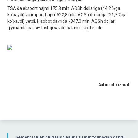
TSA da eksport hajmi 175,8 mln. AQSh dollariga (44,2 %ga
ko‘paydi) va import hajmi 522,8 mln. AQSh dollariga (21,7 %ga
ko‘paydi) yetdi. Hisobot davrida -347,0 mln. AQSh dollari
qiymatida passiv tashqi savdo balansi qayd etildi.
Axborot xizmati
Sement ishlab chiqarish hajmi 10 mln tonnadan oshdi