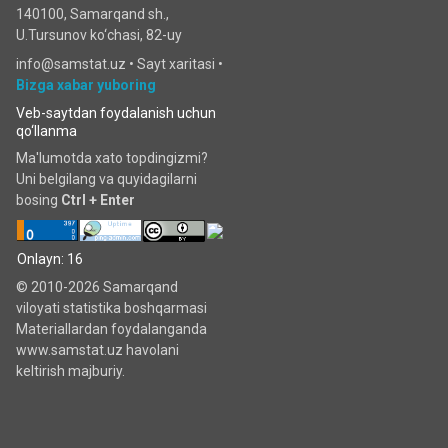
140100, Samarqand sh.,
U.Tursunov ko‘chаsi, 82-uy
info@samstat.uz
•
Sayt xaritasi
•
Bizga xabar yuboring
Veb-saytdan foydalanish uchun
qo‘llanma
Ma'lumotda xato topdingizmi?
Uni belgilang va quyidagilarni
bosing
Ctrl + Enter
Onlayn: 16
© 2010-2026 Samarqand
viloyati statistika boshqarmasi
Materiallardan foydalanganda
www.samstat.uz havolani
keltirish majburiy.