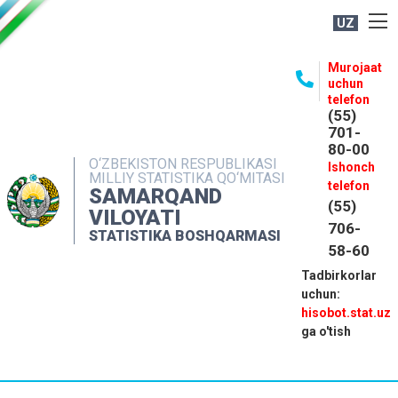
UZ
BOSHQARMA HAQIDA
Murojaat
uchun
OCHIQ MA'LUMOTLAR
telefon
(55)
NASHRLAR
701-
80-00
INTERAKTIV XIZMATLAR
O‘ZBEKISTON RESPUBLIKASI
Ishonch
MILLIY STATISTIKA QO‘MITASI
MATBUOT XIZMATI
telefon
SAMARQAND
(55)
MUROJAATLAR
VILOYATI
706-
STATISTIKA BOSHQARMASI
KONTAKTLAR
58-60
Tadbirkorlar
uchun:
hisobot.stat.uz
ga o'tish