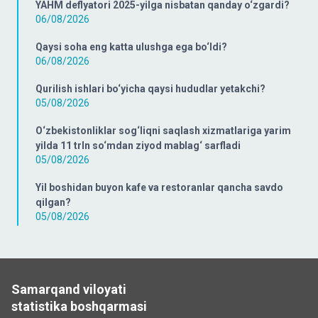
YAHM deflyatori 2025-yilga nisbatan qanday o‘zgardi?
06/08/2026
Qaysi soha eng katta ulushga ega bo‘ldi?
06/08/2026
Qurilish ishlari bo‘yicha qaysi hududlar yetakchi?
05/08/2026
O‘zbekistonliklar sog‘liqni saqlash xizmatlariga yarim
yilda 11 trln so‘mdan ziyod mablag‘ sarfladi
05/08/2026
Yil boshidan buyon kafe va restoranlar qancha savdo
qilgan?
05/08/2026
Samarqand viloyati
statistika boshqarmasi