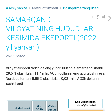
Asosiy sahifa
Matbuot xizmati
Boshqarma yangiliklari
SAMARQAND
VILOYATINING HUDUDLAR
KESIMIDA EKSPORTI (2022-
yil yanvar )
25/02/2022
Viloyat eksporti tarkibida eng yuqori ulushni Samarqand shahri
29,5
% ulush bilan
11,4
mln. AQSh dollarini, eng quyi ulushni esa
Nurobod tumani
0,05
% ulush bilan
0,02
mln. AQSh dollarini
tashkil etdi.