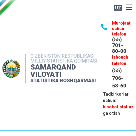
UZ
BOSHQARMA HAQIDA
Murojaat
uchun
OCHIQ MA'LUMOTLAR
telefon
(55)
NASHRLAR
701-
80-00
INTERAKTIV XIZMATLAR
O‘ZBEKISTON RESPUBLIKASI
Ishonch
MILLIY STATISTIKA QO‘MITASI
MATBUOT XIZMATI
telefon
SAMARQAND
(55)
MUROJAATLAR
VILOYATI
706-
STATISTIKA BOSHQARMASI
KONTAKTLAR
58-60
Tadbirkorlar
uchun:
hisobot.stat.uz
ga o'tish