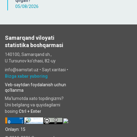
qilgan?
05/08/2026
Samarqand viloyati
statistika boshqarmasi
140100, Samarqand sh.,
U.Tursunov ko‘chаsi, 82-uy
info@samstat.uz
•
Sayt xaritasi
•
Bizga xabar yuboring
Veb-saytdan foydalanish uchun
qo‘llanma
Ma'lumotda xato topdingizmi?
Uni belgilang va quyidagilarni
bosing
Ctrl + Enter
Onlayn: 15