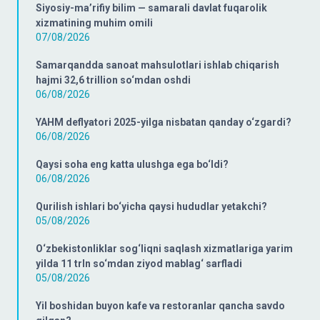
Siyosiy-ma’rifiy bilim — samarali davlat fuqarolik
xizmatining muhim omili
07/08/2026
Samarqandda sanoat mahsulotlari ishlab chiqarish
hajmi 32,6 trillion so‘mdan oshdi
06/08/2026
YAHM deflyatori 2025-yilga nisbatan qanday o‘zgardi?
06/08/2026
Qaysi soha eng katta ulushga ega bo‘ldi?
06/08/2026
Qurilish ishlari bo‘yicha qaysi hududlar yetakchi?
05/08/2026
O‘zbekistonliklar sog‘liqni saqlash xizmatlariga yarim
yilda 11 trln so‘mdan ziyod mablag‘ sarfladi
05/08/2026
Yil boshidan buyon kafe va restoranlar qancha savdo