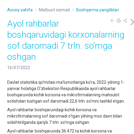
Asosiy sahifa
Matbuot xizmati
Boshqarma yangiliklari
Аyol rahbarlar
boshqaruvidagi korxonalarning
sof daromadi 7 trln. soʼmga
oshgan
16/07/2022
Davlat statistika qo‘mitasi maʼlumotlariga ko‘ra, 2022-yilning 1-
yanvar holatiga O‘zbekiston Respublikasida ayol rahbarlar
boshqaruvida kichik korxona va mikrofirmalarning mahsulot
sotishdan tushgan sof daromadi 22,6 trln. so‘mni tashkil etgan.
Аyol rahbarlar boshqaruvidagi kichik korxona va
mikrofirmalarning sof daromadi o‘tgan yilning mos davri bilan
solishtirilganda qariyb 7 trln. so‘mga oshgan.
Аyol rahbarlar boshqaruvida 36 472 ta kichik korxona va