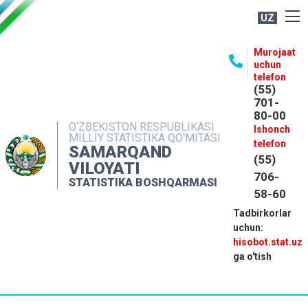
UZ
BOSHQARMA HAQIDA
Murojaat
uchun
OCHIQ MA'LUMOTLAR
telefon
(55)
NASHRLAR
701-
80-00
INTERAKTIV XIZMATLAR
O‘ZBEKISTON RESPUBLIKASI
Ishonch
MILLIY STATISTIKA QO‘MITASI
MATBUOT XIZMATI
telefon
SAMARQAND
(55)
MUROJAATLAR
VILOYATI
706-
STATISTIKA BOSHQARMASI
KONTAKTLAR
58-60
Tadbirkorlar
uchun:
hisobot.stat.uz
ga o'tish