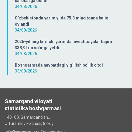
barobarga oshdi
04/08/2026
O‘zbekistonda yarim yilda 75,3 ming tonna baliq
ovlandi
04/08/2026
2026-yilning birinchi yarmida investitsiyalar hajmi
338,9 trln so‘mga yetdi
04/08/2026
Boshqarmada navbatdagi yig‘ilish bo‘lib o‘tdi
03/08/2026
Samarqand viloyati
statistika boshqarmasi
140100, Samarqand sh.,
U.Tursunov ko‘chаsi, 82-uy