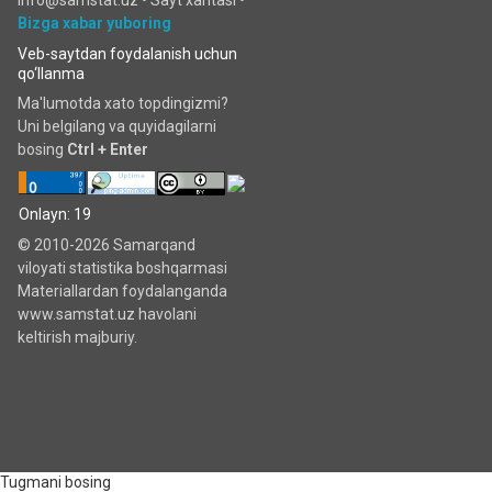
info@samstat.uz
•
Sayt xaritasi
•
Bizga xabar yuboring
Veb-saytdan foydalanish uchun
qo‘llanma
Ma'lumotda xato topdingizmi?
Uni belgilang va quyidagilarni
bosing
Ctrl + Enter
Onlayn: 19
© 2010-2026 Samarqand
viloyati statistika boshqarmasi
Materiallardan foydalanganda
www.samstat.uz havolani
keltirish majburiy.
Tugmani bosing