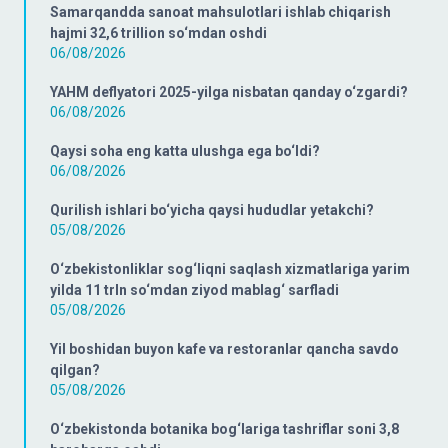
Samarqandda sanoat mahsulotlari ishlab chiqarish
hajmi 32,6 trillion so‘mdan oshdi
06/08/2026
YAHM deflyatori 2025-yilga nisbatan qanday o‘zgardi?
06/08/2026
Qaysi soha eng katta ulushga ega bo‘ldi?
06/08/2026
Qurilish ishlari bo‘yicha qaysi hududlar yetakchi?
05/08/2026
O‘zbekistonliklar sog‘liqni saqlash xizmatlariga yarim
yilda 11 trln so‘mdan ziyod mablag‘ sarfladi
05/08/2026
Yil boshidan buyon kafe va restoranlar qancha savdo
qilgan?
05/08/2026
O‘zbekistonda botanika bog‘lariga tashriflar soni 3,8