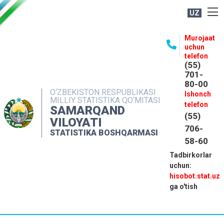
UZ
BOSHQARMA HAQIDA
Murojaat
uchun
OCHIQ MA'LUMOTLAR
telefon
(55)
NASHRLAR
701-
80-00
INTERAKTIV XIZMATLAR
O‘ZBEKISTON RESPUBLIKASI
Ishonch
MILLIY STATISTIKA QO‘MITASI
MATBUOT XIZMATI
telefon
SAMARQAND
(55)
MUROJAATLAR
VILOYATI
706-
STATISTIKA BOSHQARMASI
KONTAKTLAR
58-60
Tadbirkorlar
uchun:
hisobot.stat.uz
ga o'tish