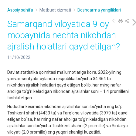
Asosiy sahifa
Matbuot xizmati
Boshqarma yangiliklari
Samarqand viloyatida 9 oy
mobaynida nechta nikohdan
ajralish holatlari qayd etilgan?
11/10/2022
Davlat statistika qo‘mitasi ma'lumotlariga ko‘ra, 2022-yilning
yanvar-sentyabr oylarida respublika bo‘yicha 34 464 ta
nikohdan ajralish holatlari qayd etilgan bo‘lib, har ming nafar
aholiga to‘g‘ri keladigan nikohdan ajralishlar soni – 1,4 promilleni
tashkil etgan.
Hududlar kesimida nikohdan ajralishlar soni bo‘yicha eng ko‘p
Toshkent shahri (4433 ta) va Farg‘ona viloyatida (3979 ta) qayd
etilgan bo‘lsa, har ming nafar aholiga to‘g‘ri keladigan nikohdan
ajralishlar soni bo‘yicha Toshkent shahri (2 promille) va Sirdaryo
viloyati (2,0 promille) eng yuqori ekanligi kuzatildi.