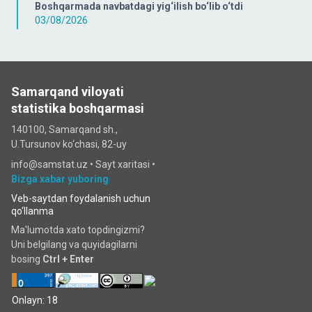
Boshqarmada navbatdagi yig‘ilish bo‘lib o‘tdi
03/08/2026
Samarqand viloyati
statistika boshqarmasi
140100, Samarqand sh.,
U.Tursunov ko‘chаsi, 82-uy
info@samstat.uz
•
Sayt xaritasi
•
Bizga xabar yuboring
Veb-saytdan foydalanish uchun
qo‘llanma
Ma'lumotda xato topdingizmi?
Uni belgilang va quyidagilarni
bosing
Ctrl + Enter
Onlayn: 18