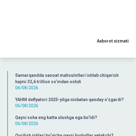
Axborot xizmati
Samarqandda sanoat mahsulotlari ishlab chiqarish
hajmi 32,6 trillion so‘mdan oshdi
06/08/2026
YAHM deflyatori 2025-yilga nisbatan qanday o‘zgardi?
06/08/2026
Qaysi soha eng katta ulushga ega bo‘ldi?
06/08/2026
Qurilish ishlari bo‘yicha qaysi hududlar yetakchi?