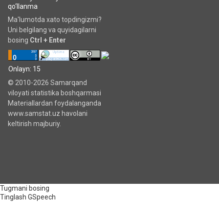
qo‘llanma
Ma'lumotda xato topdingizmi?
Uni belgilang va quyidagilarni
bosing
Ctrl + Enter
Onlayn: 15
© 2010-2026 Samarqand
viloyati statistika boshqarmasi
Materiallardan foydalanganda
www.samstat.uz havolani
keltirish majburiy.
Tugmani bosing
Tinglash
GSpeech