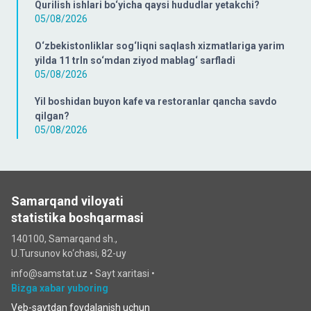
Qurilish ishlari bo‘yicha qaysi hududlar yetakchi?
05/08/2026
O‘zbekistonliklar sog‘liqni saqlash xizmatlariga yarim
yilda 11 trln so‘mdan ziyod mablag‘ sarfladi
05/08/2026
Yil boshidan buyon kafe va restoranlar qancha savdo
qilgan?
05/08/2026
Samarqand viloyati
statistika boshqarmasi
140100, Samarqand sh.,
U.Tursunov ko‘chаsi, 82-uy
info@samstat.uz
•
Sayt xaritasi
•
Bizga xabar yuboring
Veb-saytdan foydalanish uchun