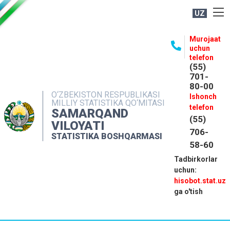
UZ
BOSHQARMA HAQIDA
Murojaat
uchun
OCHIQ MA'LUMOTLAR
telefon
(55)
NASHRLAR
701-
80-00
INTERAKTIV XIZMATLAR
O‘ZBEKISTON RESPUBLIKASI
Ishonch
MILLIY STATISTIKA QO‘MITASI
MATBUOT XIZMATI
telefon
SAMARQAND
(55)
MUROJAATLAR
VILOYATI
706-
STATISTIKA BOSHQARMASI
KONTAKTLAR
58-60
Tadbirkorlar
uchun:
hisobot.stat.uz
ga o'tish