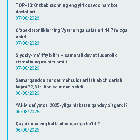
TOP-10: Oʻzbekistonning eng yirik savdo hamkor
davlatlari
07/08/2026
Oʻzbekistonliklarning Vyetnamga safarlari 44,7 foizga
oshdi
07/08/2026
Siyosiy-ma’rifiy bilim — samarali davlat fuqarolik
xizmatining muhim omili
07/08/2026
Samarqandda sanoat mahsulotlari ishlab chiqarish
hajmi 32,6 trillion so‘mdan oshdi
06/08/2026
YAHM deflyatori 2025-yilga nisbatan qanday o‘zgardi?
06/08/2026
Qaysi soha eng katta ulushga ega bo‘ldi?
06/08/2026