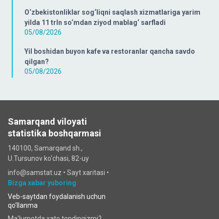
O‘zbekistonliklar sog‘liqni saqlash xizmatlariga yarim
yilda 11 trln so‘mdan ziyod mablag‘ sarfladi
05/08/2026
Yil boshidan buyon kafe va restoranlar qancha savdo
qilgan?
05/08/2026
Samarqand viloyati
statistika boshqarmasi
140100, Samarqand sh.,
U.Tursunov ko‘chаsi, 82-uy
info@samstat.uz
•
Sayt xaritasi
•
Bizga xabar yuboring
Veb-saytdan foydalanish uchun
qo‘llanma
Ma'lumotda xato topdingizmi?