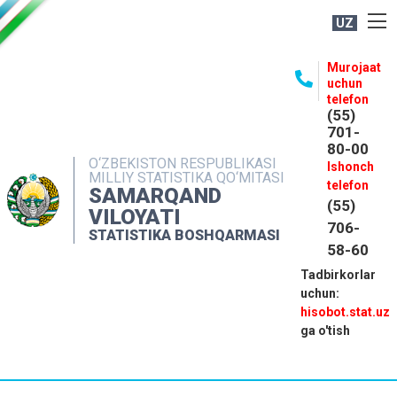
UZ
BOSHQARMA HAQIDA
Murojaat
uchun
OCHIQ MA'LUMOTLAR
telefon
(55)
NASHRLAR
701-
80-00
INTERAKTIV XIZMATLAR
O‘ZBEKISTON RESPUBLIKASI
Ishonch
MILLIY STATISTIKA QO‘MITASI
MATBUOT XIZMATI
telefon
SAMARQAND
(55)
MUROJAATLAR
VILOYATI
706-
STATISTIKA BOSHQARMASI
KONTAKTLAR
58-60
Tadbirkorlar
uchun:
hisobot.stat.uz
ga o'tish