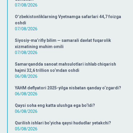
07/08/2026
Oʻzbekistonliklarning Vyetnamga safarlari 44,7 foizga
oshdi
07/08/2026
Siyosiy-ma’rifiy bilim — samarali davlat fuqarolik
xizmatining muhim omili
07/08/2026
Samarqandda sanoat mahsulotlari ishlab chiqarish
hajmi 32,6 trillion so‘mdan oshdi
06/08/2026
YAHM deflyatori 2025-yilga nisbatan qanday o‘zgardi?
06/08/2026
Qaysi soha eng katta ulushga ega bo‘ldi?
06/08/2026
Qurilish ishlari bo‘yicha qaysi hududlar yetakchi?
05/08/2026