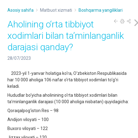
Asosiy sahifa
Matbuot xizmati
Boshqarma yangiliklari
Aholining o‘rta tibbiyot
xodimlari bilan ta’minlanganlik
darajasi qanday?
28/07/2023
2023-yil 1-yanvar holatiga ko‘ra, O‘zbekiston Respublikasida
har 10 000 aholiga 106 nafar o‘rta tibbiyot xodimlari to‘g‘ri
keladi.
Hududlar bo‘yicha aholinining o‘rta tibbiyot xodimlari bilan
ta’minlanganlik darajasi (10 000 аhоliga nisbatan) quyidagicha:
Qoraqalpog‘iston Res – 98
Andijon viloyati – 100
Buxoro viloyati – 122
Jizzax viloyati – 120