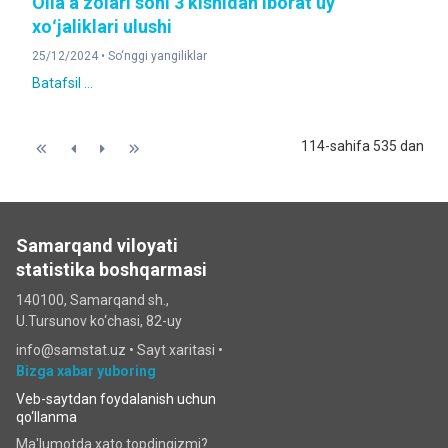
Oila aʼzolari soni 3 kishidan iborat uy
xoʻjaliklari ulushi
25/12/2024 •
So‘nggi yangiliklar
Batafsil ...
114-sahifa 535 dan
Samarqand viloyati
statistika boshqarmasi
140100, Samarqand sh.,
U.Tursunov ko‘chаsi, 82-uy
info@samstat.uz
•
Sayt xaritasi
•
Bizga xabar yuboring
Veb-saytdan foydalanish uchun
qo‘llanma
Ma'lumotda xato topdingizmi?