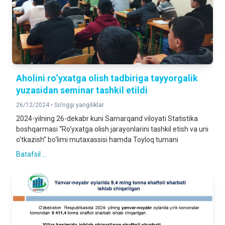
Aholini ro‘yxatga olish tadbiriga tayyorgalik
yuzasidan seminar tashkil etildi
26/12/2024 •
So‘nggi yangiliklar
2024-yilning 26-dekabr kuni Samarqand viloyati Statistika
boshqarmasi “Ro‘yxatga olish jarayonlarini tashkil etish va uni
o‘tkazish” bo‘limi mutaxassisi hamda Toyloq tumani
Batafsil ...