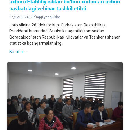
axborot-tahliliy ishlari boʻlimi xodimlari uchun
navbatdagi vebinar tashkil etildi
27/12/2024 •
So‘nggi yangiliklar
Joriy yilning 26- dekabr kuni Oʻzbekiston Respublikasi
Prezidenti huzuridagi Statistika agentligi tomonidan
Qoraqalpogʻiston Respublikasi, viloyatlar va Toshkent shahar
statistika boshqarmalarining
Batafsil ...