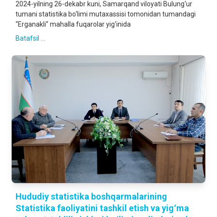
2024-yilning 26-dekabr kuni, Samarqand viloyati Bulung‘ur
tumani statistika bo‘limi mutaxassisi tomonidan tumandagi
“Erganakli” mahalla fuqarolar yig‘inida
Batafsil ...
Hududiy statistika boshqarmalarining
Statistika faoliyatini tashkil etish va yigʻma