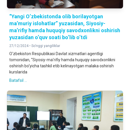
“Yangi O‘zbekistonda olib borilayotgan
ma’muriy islohatlar” yuzasidan, Siyosiy-
ma’rifiy hamda huquqiy savodxonlikni oshirish
yuzasidan o‘quv soati bo‘lib o‘tdi
27/12/2024 •
So‘nggi yangiliklar
O‘zbekiston Respublikasi Davlat xizmatlari agentligi
tomonidan, “Siyosiy-ma'rifiy hamda huquqiy savodxonlikni
oshirish bo‘yicha tashkil etib kelinayotgan malaka oshirish
kurslarida
Batafsil ...