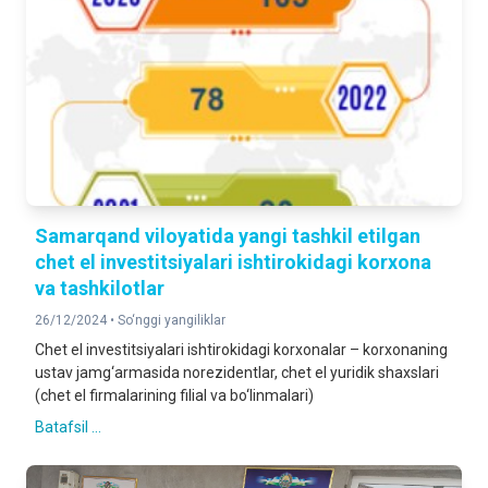
Samarqand viloyatida yangi tashkil etilgan
chet el investitsiyalari ishtirokidagi korxona
va tashkilotlar
26/12/2024 •
So‘nggi yangiliklar
Chet el investitsiyalari ishtirokidagi korxonalar – korxonaning
ustav jamg‘armasida norezidentlar, chet el yuridik shaxslari
(chet el firmalarining filial va bo‘linmalari)
Batafsil ...