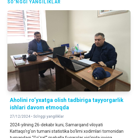
SO‘NGGI YANGILIKLAR
Aholini ro‘yxatga olish tadbiriga tayyorgarlik
ishlari davom etmoqda
27/12/2024 •
So‘nggi yangiliklar
2024-yilning 26-dekabr kuni, Samarqand viloyati
Kattaqo‘rg‘on tumani statistika bo‘limi xodimlari tomonidan
tumandagi “Go‘zal‘” mahalla fuqarolar yig‘inida joyiga