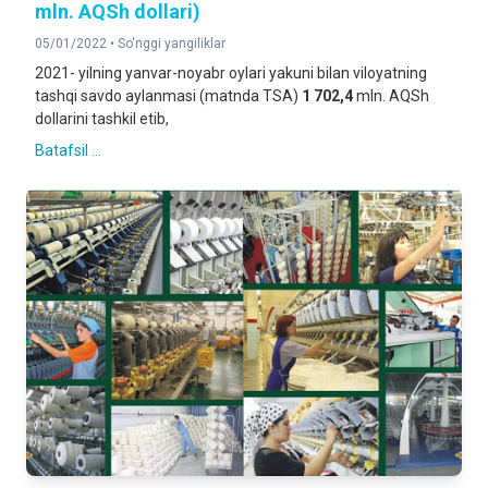
mln. AQSh dollari)
05/01/2022 •
So‘nggi yangiliklar
2021- yilning yanvar-noyabr oylari yakuni bilan viloyatning
tashqi savdo aylanmasi (matnda TSA)
1 702,4
mln. AQSh
dollarini tashkil etib,
Batafsil ...