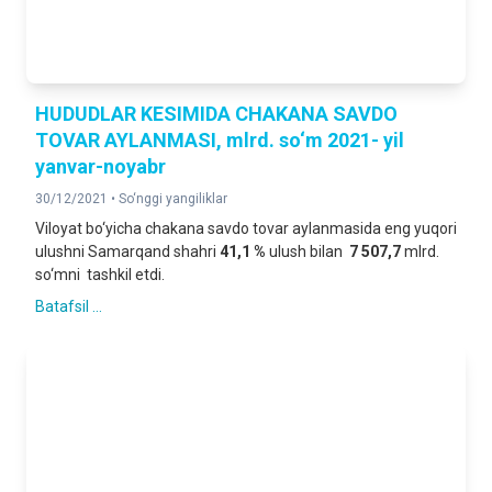
HUDUDLAR KESIMIDA CHAKANA SAVDO
TOVAR AYLANMASI, mlrd. so‘m 2021- yil
yanvar-noyabr
30/12/2021 •
So‘nggi yangiliklar
Viloyat bo‘yicha chakana savdo tovar aylanmasida eng yuqori
ulushni Samarqand shahri
41
,
1 %
ulush bilan
7 507,7
mlrd.
so‘mni tashkil etdi.
Batafsil ...