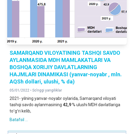
SAMARQAND VILOYATINING TASHQI SAVDO
AYLANMASIDA MDH MAMLAKATLARI VA
BOSHQA XORIJIY DAVLATLARNING
HAJMLARI DINAMIKASI (yanvar-noyabr , mln.
AQSh dollari, ulushi, % da)
05/01/2022 •
So‘nggi yangiliklar
2021- yilning yanvar-noyabr oylarida, Samarqand viloyati
tashqi savdo aylanmasining
42,9
% ulushi MDH davlatlariga
toʻgʻri kelib,
Batafsil ...