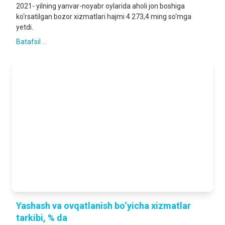
2021- yilning yanvar-noyabr oylarida aholi jon boshiga
ko‘rsatilgan bozor xizmatlari hajmi 4 273,4 ming so‘mga
yetdi.
Batafsil ...
Yashash va ovqatlanish bo‘yicha xizmatlar
tarkibi, % da