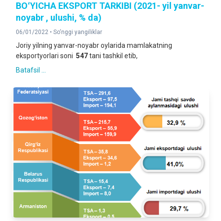
BOʻYICHA EKSPORT TARKIBI (2021- yil yanvar-
noyabr , ulushi, % da)
06/01/2022 •
So‘nggi yangiliklar
Joriy yilning yanvar-noyabr oylarida mamlakatning
eksportyorlari soni
547
tani tashkil etib,
Batafsil ...