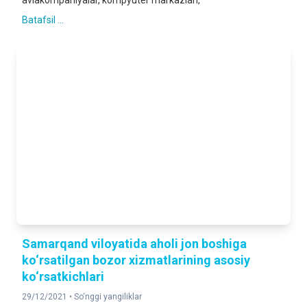
aviakompaniyalar, kompyuter markazlari,
Batafsil ...
Samarqand viloyatida aholi jon boshiga
ko‘rsatilgan bozor xizmatlarining asosiy
ko‘rsatkichlari
29/12/2021 •
So‘nggi yangiliklar