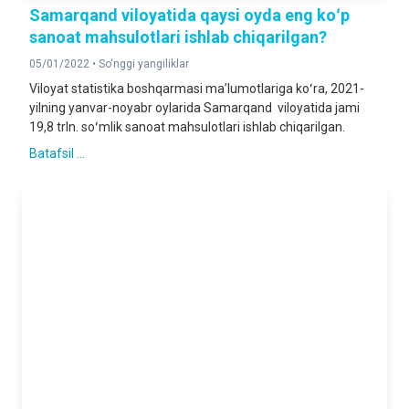
Samarqand viloyatida qaysi oyda eng koʻp
sanoat mahsulotlari ishlab chiqarilgan?
05/01/2022 •
So‘nggi yangiliklar
Viloyat statistika boshqarmasi maʼlumotlariga koʻra, 2021-
yilning yanvar-noyabr oylarida Samarqand viloyatida jami
19,8 trln. soʻmlik sanoat mahsulotlari ishlab chiqarilgan.
Batafsil ...