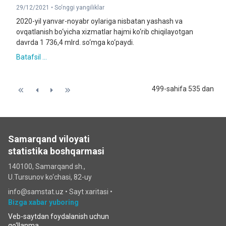
29/12/2021 •
So‘nggi yangiliklar
2020-yil yanvar-noyabr oylariga nisbatan yashash va
ovqatlanish bo‘yicha xizmatlar hajmi ko‘rib chiqilayotgan
davrda 1 736,4 mlrd. so‘mga ko‘paydi.
Batafsil ...
499-sahifa 535 dan
Samarqand viloyati
statistika boshqarmasi
140100, Samarqand sh.,
U.Tursunov ko‘chаsi, 82-uy
info@samstat.uz
•
Sayt xaritasi
•
Bizga xabar yuboring
Veb-saytdan foydalanish uchun
qo‘llanma