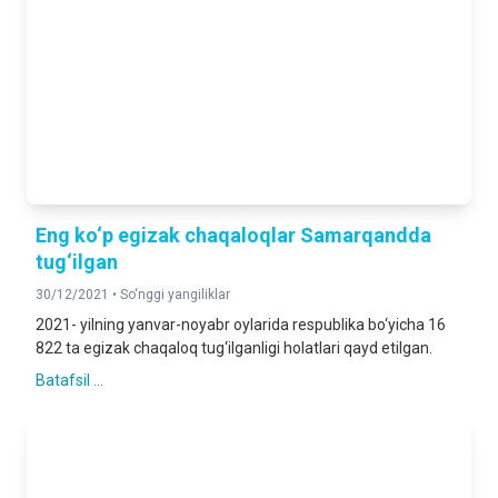
Eng ko‘p egizak chaqaloqlar Samarqandda
tug‘ilgan
30/12/2021 •
So‘nggi yangiliklar
2021- yilning yanvar-noyabr oylarida respublika bo‘yicha 16
822 ta egizak chaqaloq tug‘ilganligi holatlari qayd etilgan.
Batafsil ...