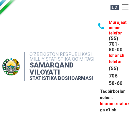
UZ
BOSHQARMA HAQIDA
Murojaat
uchun
OCHIQ MA'LUMOTLAR
telefon
(55)
NASHRLAR
701-
80-00
INTERAKTIV XIZMATLAR
O‘ZBEKISTON RESPUBLIKASI
Ishonch
MILLIY STATISTIKA QO‘MITASI
MATBUOT XIZMATI
telefon
SAMARQAND
(55)
MUROJAATLAR
VILOYATI
706-
STATISTIKA BOSHQARMASI
KONTAKTLAR
58-60
Tadbirkorlar
uchun:
hisobot.stat.uz
ga o'tish