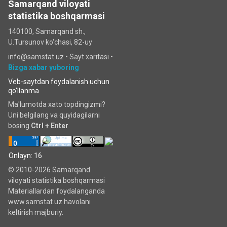
Samarqand viloyati
statistika boshqarmasi
140100, Samarqand sh.,
U.Tursunov ko‘chаsi, 82-uy
info@samstat.uz
•
Sayt xaritasi
•
Bizga xabar yuboring
Veb-saytdan foydalanish uchun
qo‘llanma
Ma'lumotda xato topdingizmi?
Uni belgilang va quyidagilarni
bosing
Ctrl + Enter
Onlayn: 16
© 2010-2026 Samarqand
viloyati statistika boshqarmasi
Materiallardan foydalanganda
www.samstat.uz havolani
keltirish majburiy.