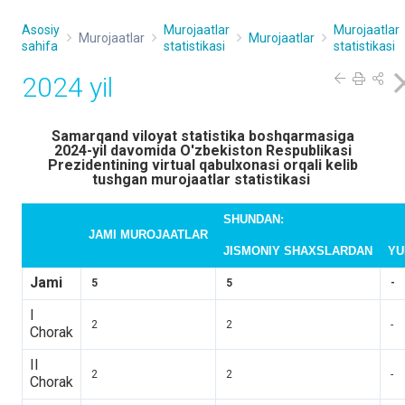
Asosiy
Murojaatlar
Murojaatlar
Murojaatlar
Murojaatlar
sahifa
statistikasi
statistikasi
2024 yil
Samarqand viloyat statistika boshqarmasiga
2024-yil davomida O'zbekiston Respublikasi
Prezidentining virtual qabulxonasi orqali kelib
tushgan murojaatlar statistikasi
SHUNDAN:
JAMI MUROJAATLAR
JISMONIY SHAXSLARDAN
YU
Jami
5
5
-
I
2
2
-
Chorak
II
2
2
-
Chorak