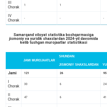
III
1
1
Chorak
IV
-
-
-
Chorak
Samarqand viloyat statistika boshqarmasiga
jismoniy va yuridik shaxslardan 2024-yil davomida
kelib tushgan murojaatlar statistikasi
SHUNDAN:
JAMI MUROJAATLAR
JISMONIY SHAXSLARDAN
YU
Jami
121
26
95
I
30
6
24
Chorak
II
47
6
41
Chorak