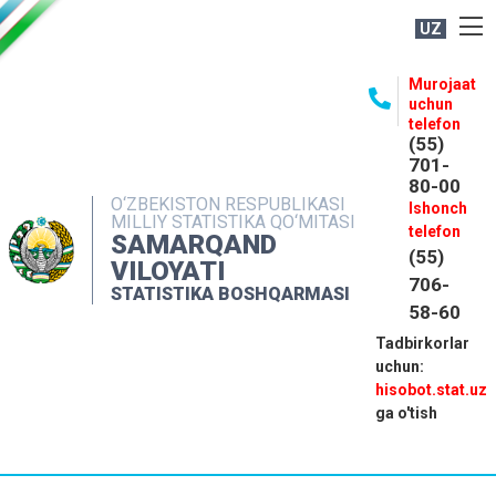
UZ
BOSHQARMA HAQIDA
Murojaat
uchun
OCHIQ MA'LUMOTLAR
telefon
(55)
NASHRLAR
701-
80-00
INTERAKTIV XIZMATLAR
O‘ZBEKISTON RESPUBLIKASI
Ishonch
MILLIY STATISTIKA QO‘MITASI
MATBUOT XIZMATI
telefon
SAMARQAND
(55)
MUROJAATLAR
VILOYATI
706-
STATISTIKA BOSHQARMASI
KONTAKTLAR
58-60
Tadbirkorlar
uchun:
hisobot.stat.uz
ga o'tish