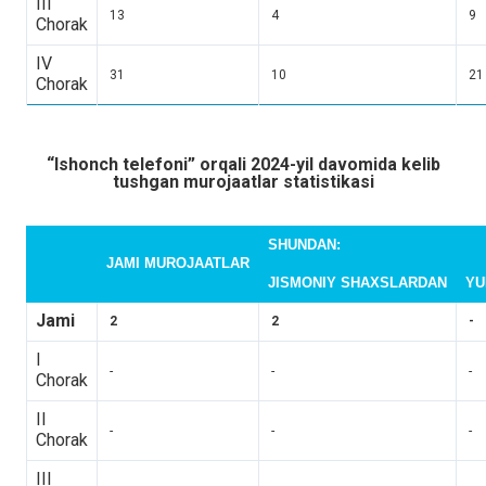
III
13
4
9
Chorak
IV
31
10
21
Chorak
“Ishonch telefoni” orqali 2024-yil davomida kelib
tushgan murojaatlar statistikasi
SHUNDAN:
JAMI MUROJAATLAR
JISMONIY SHAXSLARDAN
YU
Jami
2
2
-
I
-
-
-
Chorak
II
-
-
-
Chorak
III