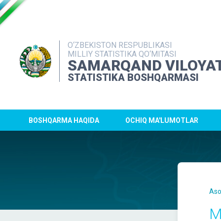
O‘ZBEKISTON RESPUBLIKASI
MILLIY STATISTIKA QO‘MITASI
SAMARQAND VILOYAT
STATISTIKA BOSHQARMASI
BOSHQARMA HAQIDA
OCHIQ MA'LUMOTLAR
Aso
M