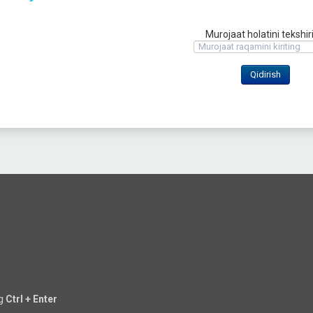
Murojaat holatini tekshir
ng
Ctrl + Enter