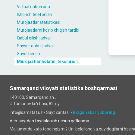
Virtual qabulxona
Ishonch telefonlari
Murojaatlar statistikasi
Murojaatlarni ko‘rib chiqish tartibi
Qabul qilish jadvali
Sayyor qabul jadvali
Savol berish
Murojaatlar holatini tekshirish
Samarqand viloyati statistika boshqarmasi
140100, Samarqand sh.,
U.Tursunov ko‘chаsi, 82-uy
info@samstat.uz
•
Sayt xaritasi
•
Bizga xabar yuboring
Veb-saytdan foydalanish uchun qo‘llanma
Ma'lumotda xato topdingizmi? Uni belgilang va quyidagilarni bosi