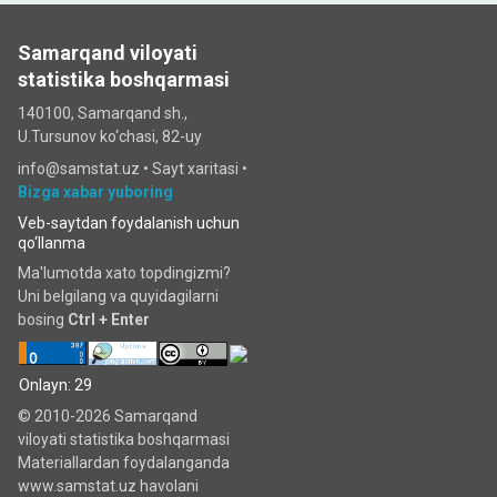
Samarqand viloyati
statistika boshqarmasi
140100, Samarqand sh.,
U.Tursunov ko‘chаsi, 82-uy
info@samstat.uz
•
Sayt xaritasi
•
Bizga xabar yuboring
Veb-saytdan foydalanish uchun
qo‘llanma
Ma'lumotda xato topdingizmi?
Uni belgilang va quyidagilarni
bosing
Ctrl + Enter
Onlayn: 29
© 2010-2026 Samarqand
viloyati statistika boshqarmasi
Materiallardan foydalanganda
www.samstat.uz havolani