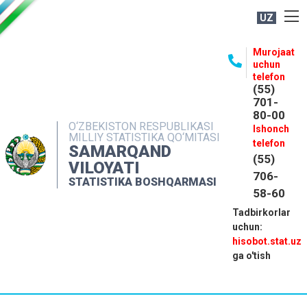
UZ
BOSHQARMA HAQIDA
Murojaat
uchun
OCHIQ MA'LUMOTLAR
telefon
(55)
NASHRLAR
701-
80-00
INTERAKTIV XIZMATLAR
O‘ZBEKISTON RESPUBLIKASI
Ishonch
MILLIY STATISTIKA QO‘MITASI
MATBUOT XIZMATI
telefon
SAMARQAND
(55)
MUROJAATLAR
VILOYATI
706-
STATISTIKA BOSHQARMASI
KONTAKTLAR
58-60
Tadbirkorlar
uchun:
hisobot.stat.uz
ga o'tish