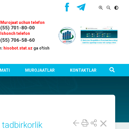
Murojaat uchun telefon
(55) 701-80-00
Ishonch telefon
(55) 706-58-60
n:
hisobot.stat.uz
ga o'tish
MATI
MUROJAATLAR
KONTAKTLAR
tadbirkorlik