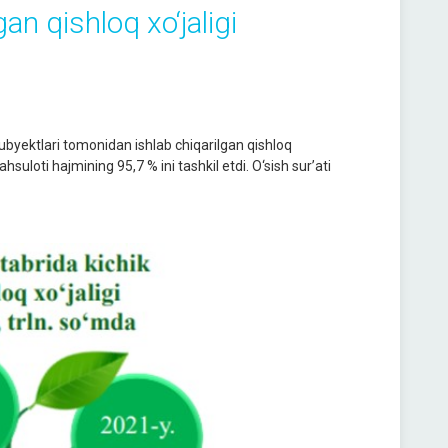
an qishloq xo‘jaligi
byektlari tomonidan ishlab chiqarilgan qishloq
hsuloti hajmining 95,7 % ini tashkil etdi. O‘sish sur’ati