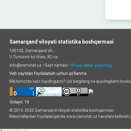
Samarqand viloyati statistika boshqarmasi
140100, Samarqand sh.,
U.Tursunov ko‘chаsi, 82-uy
info@samstat.uz
•
Sayt xaritasi
•
Bizga xabar yuboring
Veb-saytdan foydalanish uchun qo‘llanma
Ma'lumotda xato topdingizmi? Uni belgilang va quyidagilarni bosi
Onlayn: 19
© 2010-2026 Samarqand viloyati statistika boshqarmasi
Materiallardan foydalanganda www.samstat.uz havolani keltirish 