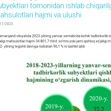
ubyektlari tomonidan ishlab chiqarilg
ahsulotlari hajmi va ulushi
11/2023
arqand viloyatida 2023-yilning yanvar-sentabrida kichik tadbirkorlik su
aligi mahsulotlari hajmi 34 801,7 mlrd. so‘mni yoki jami qishloq xo‘jaligi ma
- yilning tegishli davriga nisbatan 90,1 % ni tashkil qildi.