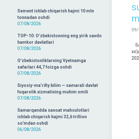
s
Sement ishlab chiqarish hajmi 10 mln
m
tonnadan oshdi
07/08/2026
09/
TOP-10: Oʻzbekistonning eng yirik savdo
hamkor davlatlari
Sam
07/08/2026
xo‘j
2022
Oʻzbekistonliklarning Vyetnamga
safarlari 44,7 foizga oshdi
07/08/2026
Siyosiy-ma’rifiy bilim — samarali davlat
fuqarolik xizmatining muhim omili
07/08/2026
Samarqandda sanoat mahsulotlari
ishlab chiqarish hajmi 32,6 trillion
so‘mdan oshdi
06/08/2026