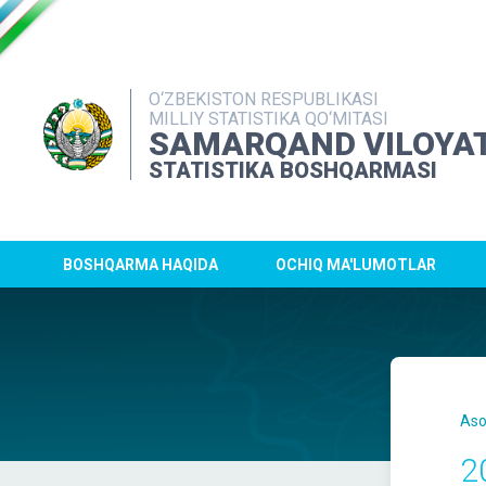
O‘ZBEKISTON RESPUBLIKASI
MILLIY STATISTIKA QO‘MITASI
SAMARQAND VILOYAT
STATISTIKA BOSHQARMASI
BOSHQARMA HAQIDA
OCHIQ MA'LUMOTLAR
Aso
2