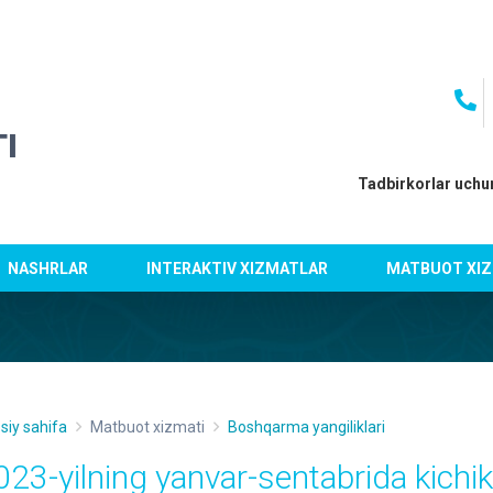
I
Tadbirkorlar uchu
NASHRLAR
INTERAKTIV XIZMATLAR
MATBUOT XIZ
siy sahifa
Matbuot xizmati
Boshqarma yangiliklari
023-yilning yanvar-sentabrida kichik 