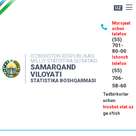
UZ
BOSHQARMA HAQIDA
Murojaat
uchun
OCHIQ MA'LUMOTLAR
telefon
(55)
NASHRLAR
701-
80-00
INTERAKTIV XIZMATLAR
O‘ZBEKISTON RESPUBLIKASI
Ishonch
MILLIY STATISTIKA QO‘MITASI
MATBUOT XIZMATI
telefon
SAMARQAND
(55)
MUROJAATLAR
VILOYATI
706-
STATISTIKA BOSHQARMASI
KONTAKTLAR
58-60
Tadbirkorlar
uchun:
hisobot.stat.uz
ga o'tish