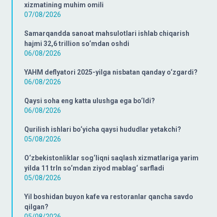
xizmatining muhim omili
07/08/2026
Samarqandda sanoat mahsulotlari ishlab chiqarish
hajmi 32,6 trillion so‘mdan oshdi
06/08/2026
YAHM deflyatori 2025-yilga nisbatan qanday o‘zgardi?
06/08/2026
Qaysi soha eng katta ulushga ega bo‘ldi?
06/08/2026
Qurilish ishlari bo‘yicha qaysi hududlar yetakchi?
05/08/2026
O‘zbekistonliklar sog‘liqni saqlash xizmatlariga yarim
yilda 11 trln so‘mdan ziyod mablag‘ sarfladi
05/08/2026
Yil boshidan buyon kafe va restoranlar qancha savdo
qilgan?
05/08/2026