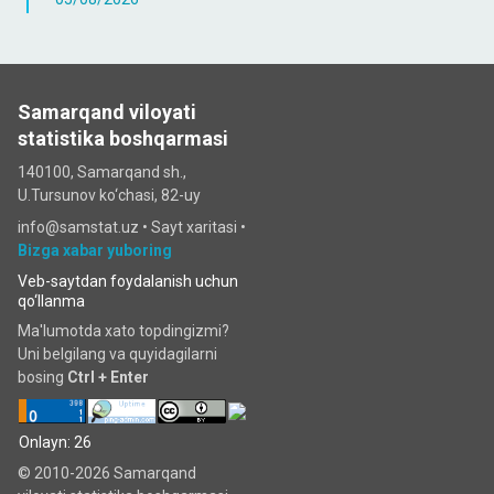
Samarqand viloyati
statistika boshqarmasi
140100, Samarqand sh.,
U.Tursunov ko‘chаsi, 82-uy
info@samstat.uz
•
Sayt xaritasi
•
Bizga xabar yuboring
Veb-saytdan foydalanish uchun
qo‘llanma
Ma'lumotda xato topdingizmi?
Uni belgilang va quyidagilarni
bosing
Ctrl + Enter
Onlayn: 26
© 2010-2026 Samarqand