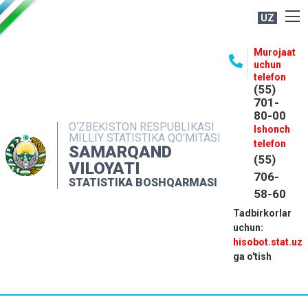
UZ
BOSHQARMA HAQIDA
Murojaat
uchun
OCHIQ MA'LUMOTLAR
telefon
(55)
NASHRLAR
701-
80-00
INTERAKTIV XIZMATLAR
O‘ZBEKISTON RESPUBLIKASI
Ishonch
MILLIY STATISTIKA QO‘MITASI
MATBUOT XIZMATI
telefon
SAMARQAND
(55)
MUROJAATLAR
VILOYATI
706-
STATISTIKA BOSHQARMASI
KONTAKTLAR
58-60
Tadbirkorlar
uchun:
hisobot.stat.uz
ga o'tish