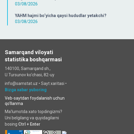
03/08/2026
YAHM hajmi bo‘yicha qaysi hududlar yetakchi?
03/08/2026
Samarqand viloyati
statistika boshqarmasi
140100, Samarqand sh.,
U.Tursunov ko‘chаsi, 82-uy
info@samstat.uz
•
Sayt xaritasi
•
Bizga xabar yuboring
Veb-saytdan foydalanish uchun
qo‘llanma
Ma'lumotda xato topdingizmi?
Uni belgilang va quyidagilarni
bosing
Ctrl + Enter