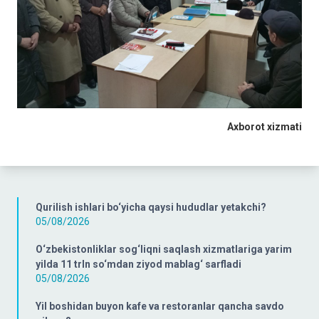
Axborot xizmati
Qurilish ishlari bo‘yicha qaysi hududlar yetakchi?
05/08/2026
O‘zbekistonliklar sog‘liqni saqlash xizmatlariga yarim
yilda 11 trln so‘mdan ziyod mablag‘ sarfladi
05/08/2026
Yil boshidan buyon kafe va restoranlar qancha savdo