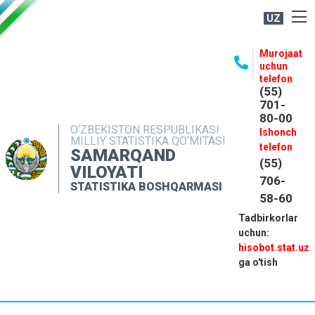
UZ
BOSHQARMA HAQIDA
Murojaat
uchun
OCHIQ MA'LUMOTLAR
telefon
(55)
NASHRLAR
701-
80-00
INTERAKTIV XIZMATLAR
O‘ZBEKISTON RESPUBLIKASI
Ishonch
MILLIY STATISTIKA QO‘MITASI
MATBUOT XIZMATI
telefon
SAMARQAND
(55)
MUROJAATLAR
VILOYATI
706-
STATISTIKA BOSHQARMASI
KONTAKTLAR
58-60
Tadbirkorlar
uchun:
hisobot.stat.uz
ga o'tish