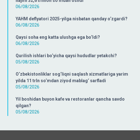
hajmi 32,6 trillion so‘mdan oshdi
06/08/2026
YAHM deflyatori 2025-yilga nisbatan qanday o‘zgardi?
06/08/2026
Qaysi soha eng katta ulushga ega bo‘ldi?
06/08/2026
Qurilish ishlari bo‘yicha qaysi hududlar yetakchi?
05/08/2026
O‘zbekistonliklar sog‘liqni saqlash xizmatlariga yarim
yilda 11 trln so‘mdan ziyod mablag‘ sarfladi
05/08/2026
Yil boshidan buyon kafe va restoranlar qancha savdo
qilgan?
05/08/2026