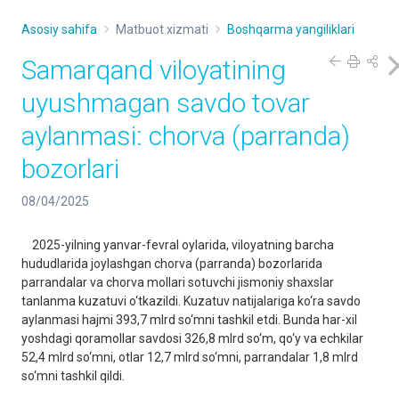
Asosiy sahifa
Matbuot xizmati
Boshqarma yangiliklari
Samarqand viloyatining
uyushmagan savdo tovar
aylanmasi: chorva (parranda)
bozorlari
08/04/2025
2025-yilning yanvar-fevral oylarida, viloyatning barcha
hududlarida joylashgan chorva (parranda) bozorlarida
parrandalar va chorva mollari sotuvchi jismoniy shaxslar
tanlanma kuzatuvi o‘tkazildi. Kuzatuv natijalariga ko‘ra savdo
aylanmasi hajmi 393,7 mlrd so‘mni tashkil etdi. Bunda har-xil
yoshdagi qoramollar savdosi 326,8 mlrd so‘m, qo‘y va echkilar
52,4 mlrd so‘mni, otlar 12,7 mlrd so‘mni, parrandalar 1,8 mlrd
so‘mni tashkil qildi.