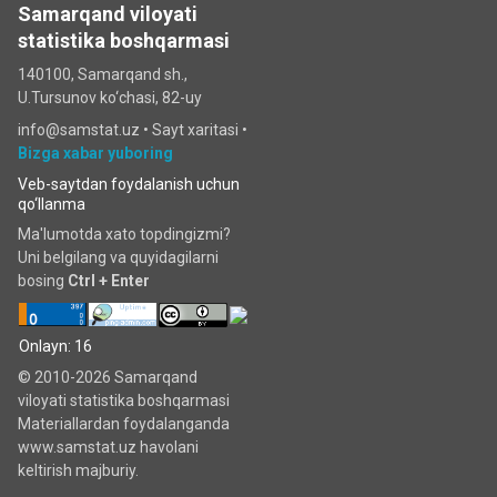
Samarqand viloyati
statistika boshqarmasi
140100, Samarqand sh.,
U.Tursunov ko‘chаsi, 82-uy
info@samstat.uz
•
Sayt xaritasi
•
Bizga xabar yuboring
Veb-saytdan foydalanish uchun
qo‘llanma
Ma'lumotda xato topdingizmi?
Uni belgilang va quyidagilarni
bosing
Ctrl + Enter
Onlayn: 16
© 2010-2026 Samarqand
viloyati statistika boshqarmasi
Materiallardan foydalanganda
www.samstat.uz havolani
keltirish majburiy.