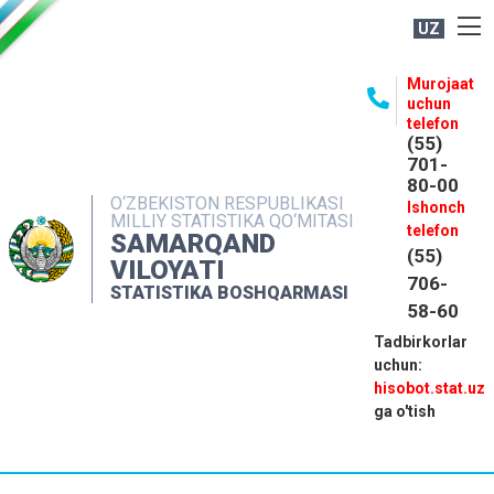
UZ
BOSHQARMA HAQIDA
Murojaat
uchun
OCHIQ MA'LUMOTLAR
telefon
(55)
NASHRLAR
701-
80-00
INTERAKTIV XIZMATLAR
O‘ZBEKISTON RESPUBLIKASI
Ishonch
MILLIY STATISTIKA QO‘MITASI
MATBUOT XIZMATI
telefon
SAMARQAND
(55)
MUROJAATLAR
VILOYATI
706-
STATISTIKA BOSHQARMASI
KONTAKTLAR
58-60
Tadbirkorlar
uchun:
hisobot.stat.uz
ga o'tish