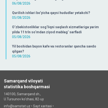
06/08/2026
Qurilish ishlari bo‘yicha qaysi hududlar yetakchi?
05/08/2026
O‘zbekistonliklar sog‘liqni saqlash xizmatlariga yarim
yilda 11 trln so‘mdan ziyod mablag‘ sarfladi
05/08/2026
Yil boshidan buyon kafe va restoranlar qancha savdo
qilgan?
05/08/2026
Samarqand viloyati
statistika boshqarmasi
140100, Samarqand sh.,
U.Tursunov ko‘chаsi, 82-uy
info@samstat.uz
•
Sayt xaritasi
•