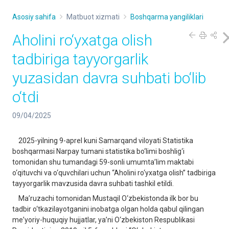
Asosiy sahifa
Matbuot xizmati
Boshqarma yangiliklari
Aholini ro‘yxatga olish
tadbiriga tayyorgarlik
yuzasidan davra suhbati bo‘lib
o‘tdi
09/04/2025
2025-yilning 9-aprel kuni Samarqand viloyati Statistika
boshqarmasi Narpay tumani statistika bo‘limi boshlig‘i
tomonidan shu tumandagi 59-sonli umumta’lim maktabi
o‘qituvchi va o‘quvchilari uchun “Aholini ro‘yxatga olish” tadbiriga
tayyorgarlik mavzusida davra suhbati tashkil etildi.
Ma’ruzachi tomonidan Mustaqil O‘zbekistonda ilk bor bu
tadbir o‘tkazilayotganini inobatga olgan holda qabul qilingan
mе’yoriy-huquqiy hujjаtlаr, ya’ni O‘zbеkistоn Rеspublikаsi