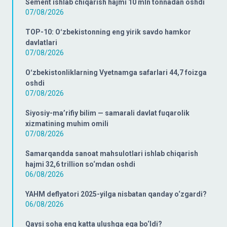
Sement ishlab chiqarish hajmi 10 mln tonnadan oshdi
07/08/2026
TOP-10: Oʻzbekistonning eng yirik savdo hamkor
davlatlari
07/08/2026
Oʻzbekistonliklarning Vyetnamga safarlari 44,7 foizga
oshdi
07/08/2026
Siyosiy-ma’rifiy bilim — samarali davlat fuqarolik
xizmatining muhim omili
07/08/2026
Samarqandda sanoat mahsulotlari ishlab chiqarish
hajmi 32,6 trillion so‘mdan oshdi
06/08/2026
YAHM deflyatori 2025-yilga nisbatan qanday o‘zgardi?
06/08/2026
Qaysi soha eng katta ulushga ega bo‘ldi?