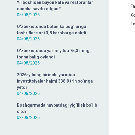
Yil boshidan buyon kafe va restoranlar
Far
qancha savdo qilgan?
05/08/2026
Xor
Tos
O‘zbekistonda botanika bog‘lariga
tashriflar soni 3,8 barobarga oshdi
04/08/2026
O‘zbekistonda yarim yilda 75,3 ming
tonna baliq ovlandi
04/08/2026
2026-yilning birinchi yarmida
investitsiyalar hajmi 338,9 trln so‘mga
yetdi
04/08/2026
Boshqarmada navbatdagi yig‘ilish bo‘lib
o‘tdi
03/08/2026