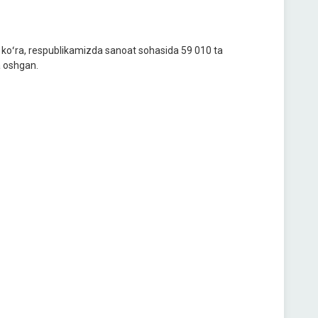
ga koʻra, respublikamizda sanoat sohasida 59 010 ta
a oshgan.