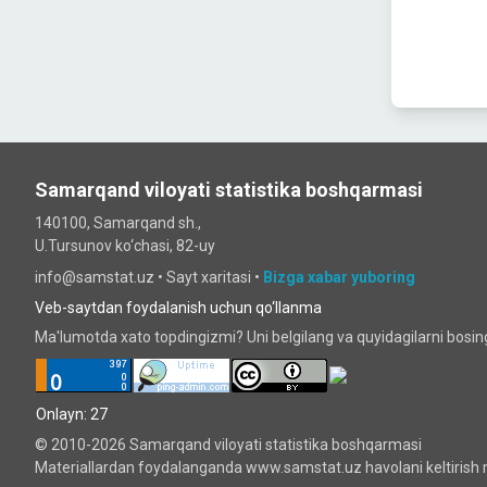
Samarqand viloyati statistika boshqarmasi
140100, Samarqand sh.,
U.Tursunov ko‘chаsi, 82-uy
info@samstat.uz
•
Sayt xaritasi
•
Bizga xabar yuboring
Veb-saytdan foydalanish uchun qo‘llanma
Ma'lumotda xato topdingizmi? Uni belgilang va quyidagilarni bosi
Onlayn: 27
© 2010-2026 Samarqand viloyati statistika boshqarmasi
Materiallardan foydalanganda www.samstat.uz havolani keltirish 