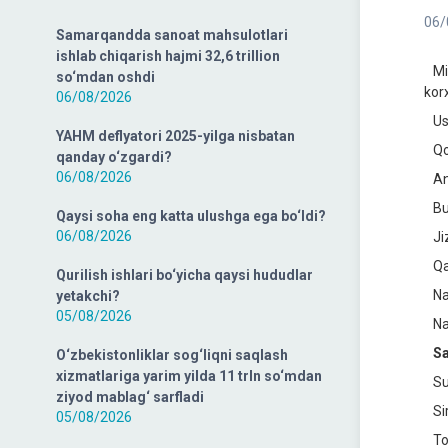
06/
Samarqandda sanoat mahsulotlari
ishlab chiqarish hajmi 32,6 trillion
Mil
so‘mdan oshdi
kor
06/08/2026
Ush
YAHM deflyatori 2025-yilga nisbatan
Qor
qanday o‘zgardi?
06/08/2026
And
Bux
Qaysi soha eng katta ulushga ega bo‘ldi?
06/08/2026
Jiz
Qas
Qurilish ishlari bo‘yicha qaysi hududlar
Nav
yetakchi?
05/08/2026
Nam
Sa
O‘zbekistonliklar sog‘liqni saqlash
xizmatlariga yarim yilda 11 trln so‘mdan
Sur
ziyod mablag‘ sarfladi
Sir
05/08/2026
Tos