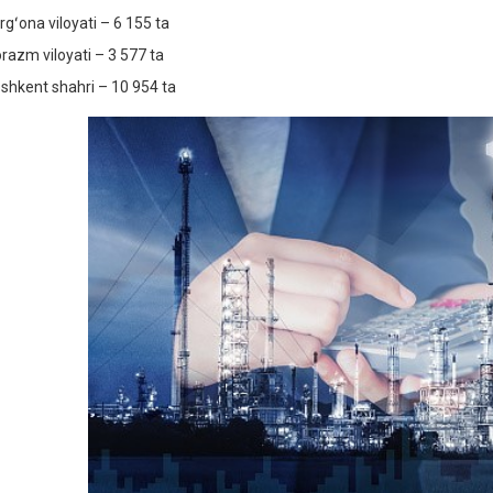
gʻona viloyati – 6 155 ta
azm viloyati – 3 577 ta
hkent shahri – 10 954 ta