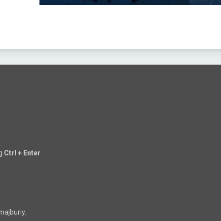
ng
Ctrl + Enter
majburiy.