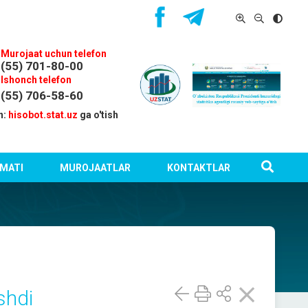
Murojaat uchun telefon
(55) 701-80-00
Ishonch telefon
(55) 706-58-60
n:
hisobot.stat.uz
ga o'tish
MATI
MUROJAATLAR
KONTAKTLAR
shdi