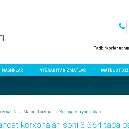
I
Tadbirkorlar uchu
NASHRLAR
INTERAKTIV XIZMATLAR
MATBUOT XIZ
siy sahifa
Matbuot xizmati
Boshqarma yangiliklari
anoat korxonalari soni 3 364 taga o