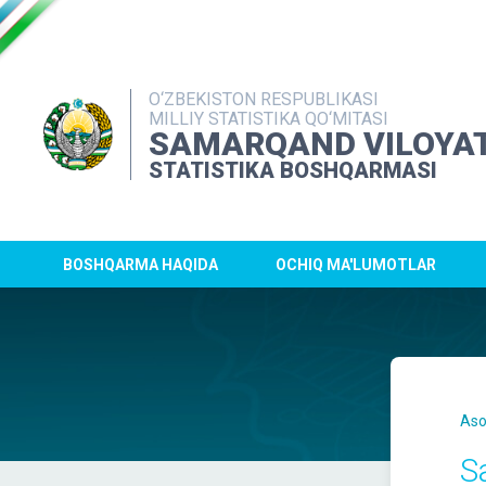
O‘ZBEKISTON RESPUBLIKASI
MILLIY STATISTIKA QO‘MITASI
SAMARQAND VILOYAT
STATISTIKA BOSHQARMASI
BOSHQARMA HAQIDA
OCHIQ MA'LUMOTLAR
Aso
S