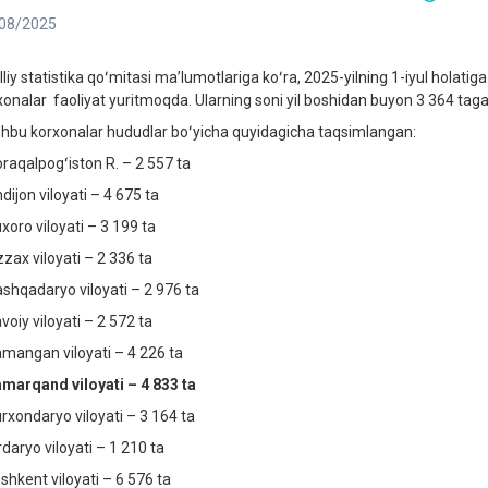
08/2025
liy statistika qoʻmitasi maʼlumotlariga koʻra, 2025-yilning 1-iyul holati
xonalar faoliyat yuritmoqda. Ularning soni yil boshidan buyon 3 364 tag
bu korxonalar hududlar boʻyicha quyidagicha taqsimlangan:
aqalpogʻiston R. – 2 557 ta
ijon viloyati – 4 675 ta
oro viloyati – 3 199 ta
zax viloyati – 2 336 ta
hqadaryo viloyati – 2 976 ta
oiy viloyati – 2 572 ta
angan viloyati – 4 226 ta
marqand viloyati – 4 833 ta
xondaryo viloyati – 3 164 ta
daryo viloyati – 1 210 ta
hkent viloyati – 6 576 ta