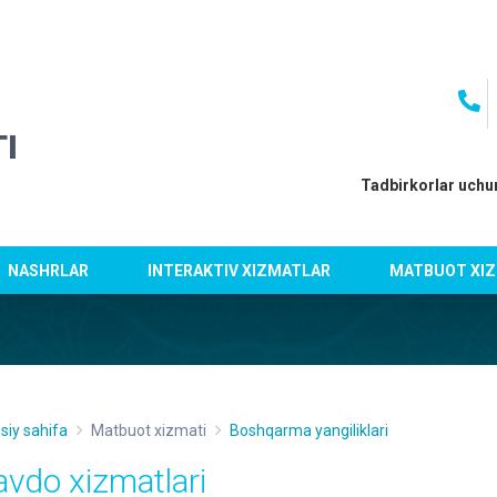
I
Tadbirkorlar uchu
NASHRLAR
INTERAKTIV XIZMATLAR
MATBUOT XIZ
siy sahifa
Matbuot xizmati
Boshqarma yangiliklari
avdo xizmatlari