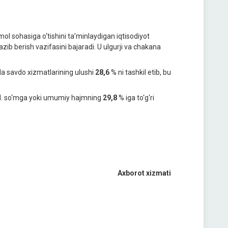
mol sohasiga o‘tishini ta’minlaydigan iqtisodiyot
azib berish vazifasini bajaradi. U ulgurji va chakana
da savdo xizmatlarining ulushi
28,6
% ni tashkil etib, bu
d. so‘mga yoki umumiy hajmning
29,8
% iga to‘g‘ri
Axborot xizmati