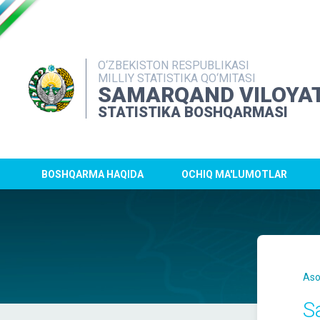
O‘ZBEKISTON RESPUBLIKASI
MILLIY STATISTIKA QO‘MITASI
SAMARQAND VILOYAT
STATISTIKA BOSHQARMASI
BOSHQARMA HAQIDA
OCHIQ MA'LUMOTLAR
Aso
S