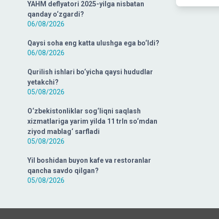
YAHM deflyatori 2025-yilga nisbatan
qanday o‘zgardi?
06/08/2026
Qaysi soha eng katta ulushga ega bo‘ldi?
06/08/2026
Qurilish ishlari bo‘yicha qaysi hududlar
yetakchi?
05/08/2026
O‘zbekistonliklar sog‘liqni saqlash
xizmatlariga yarim yilda 11 trln so‘mdan
ziyod mablag‘ sarfladi
05/08/2026
Yil boshidan buyon kafe va restoranlar
qancha savdo qilgan?
05/08/2026