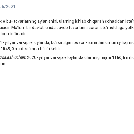
06/2021
vdo
bu–tovarlarning aylanishini, ularning ishlab chiqarish sohasidan iste’
asidir. Ma’lum bir davlat ichida savdo tovarlarini zarur iste’molchiga yetk
doga bo‘linadi.
1- yil yanvar-aprel oylarida, ko‘rsatilgan bozor xizmatlari umumiy hajmi
a
1549,0
mlrd. so‘mga to‘g‘ri keldi.
qoslash uchun:
2020- yil yanvar-aprel oylarida ularning hajmi
1166,6
mlr
gan.