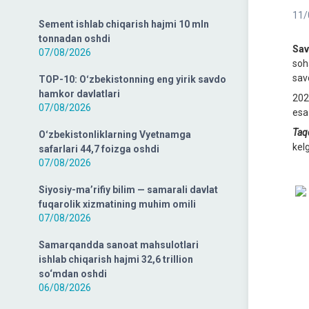
11/
Sement ishlab chiqarish hajmi 10 mln
tonnadan oshdi
Sa
07/08/2026
soh
sav
TOP-10: Oʻzbekistonning eng yirik savdo
hamkor davlatlari
202
07/08/2026
es
Taq
Oʻzbekistonliklarning Vyetnamga
kel
safarlari 44,7 foizga oshdi
07/08/2026
Siyosiy-ma’rifiy bilim — samarali davlat
fuqarolik xizmatining muhim omili
07/08/2026
Samarqandda sanoat mahsulotlari
ishlab chiqarish hajmi 32,6 trillion
so‘mdan oshdi
06/08/2026