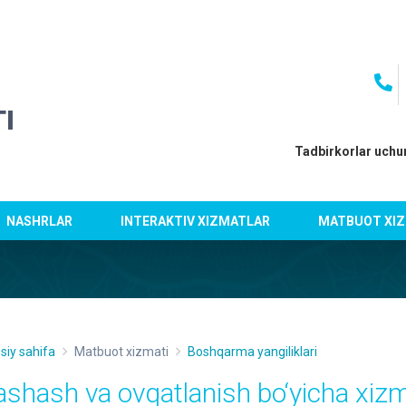
I
Tadbirkorlar uchu
NASHRLAR
INTERAKTIV XIZMATLAR
MATBUOT XIZ
siy sahifa
Matbuot xizmati
Boshqarma yangiliklari
ashash va ovqatlanish bo‘yicha xizm