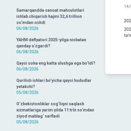
14/
Samarqandda sanoat mahsulotlari
ishlab chiqarish hajmi 32,6 trillion
202
so‘mdan oshdi
06/08/2026
202
ta’
YAHM deflyatori 2025-yilga nisbatan
qanday o‘zgardi?
06/08/2026
Qaysi soha eng katta ulushga ega bo‘ldi?
06/08/2026
Qurilish ishlari bo‘yicha qaysi hududlar
yetakchi?
05/08/2026
O‘zbekistonliklar sog‘liqni saqlash
xizmatlariga yarim yilda 11 trln so‘mdan
ziyod mablag‘ sarfladi
05/08/2026