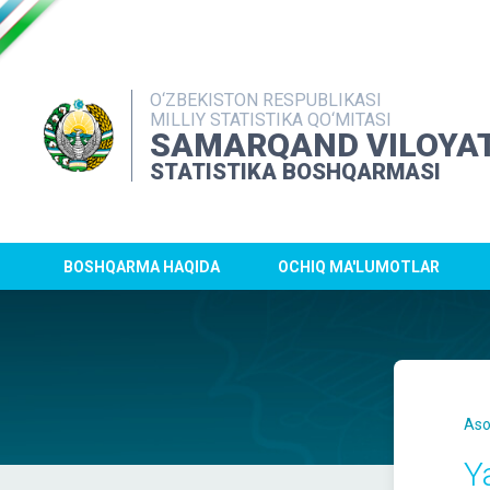
O‘ZBEKISTON RESPUBLIKASI
MILLIY STATISTIKA QO‘MITASI
SAMARQAND VILOYAT
STATISTIKA BOSHQARMASI
BOSHQARMA HAQIDA
OCHIQ MA'LUMOTLAR
Aso
Y