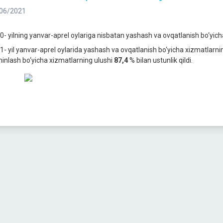
06/2021
0- yilning yanvar-aprel oylariga nisbatan yashash va ovqatlanish bo‘yic
1- yil yanvar-aprel oylarida yashash va ovqatlanish bo‘yicha xizmatlarni
minlash bo‘yicha xizmatlarning ulushi
87,4
% bilan ustunlik qildi.