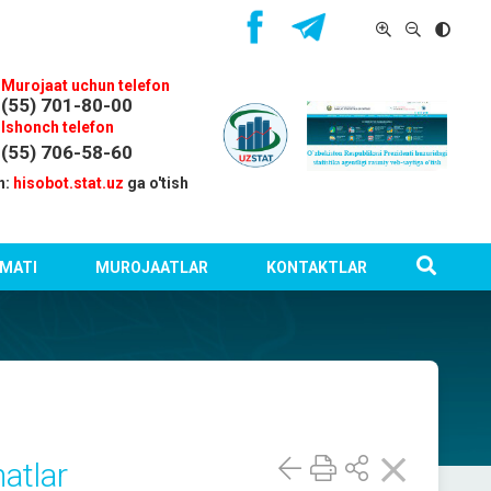
Murojaat uchun telefon
(55) 701-80-00
Ishonch telefon
(55) 706-58-60
n:
hisobot.stat.uz
ga o'tish
MATI
MUROJAATLAR
KONTAKTLAR
atlar