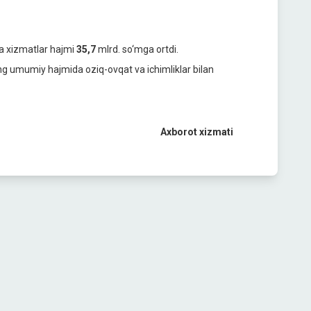
ha xizmatlar hajmi
35,7
mlrd. so‘mga ortdi.
ng umumiy hajmida oziq-ovqat va ichimliklar bilan
Axborot xizmati