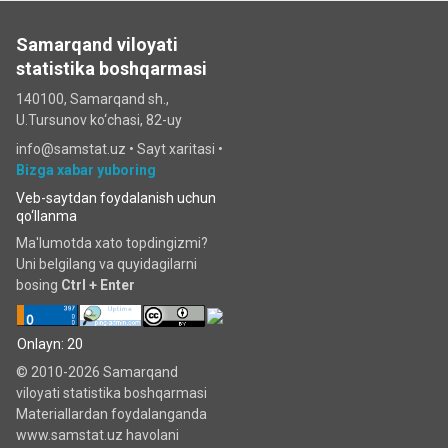
Samarqand viloyati
statistika boshqarmasi
140100, Samarqand sh.,
U.Tursunov ko‘chаsi, 82-uy
info@samstat.uz
•
Sayt xaritasi
•
Bizga xabar yuboring
Veb-saytdan foydalanish uchun
qo‘llanma
Ma'lumotda xato topdingizmi?
Uni belgilang va quyidagilarni
bosing
Ctrl + Enter
Onlayn: 20
© 2010-2026 Samarqand
viloyati statistika boshqarmasi
Materiallardan foydalanganda
www.samstat.uz havolani