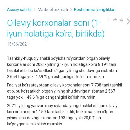
Asosiy sahifa
Matbuot xizmati
Boshqarma yangiliklari
Oilaviy korxonalar soni (1-
iyun holatiga ko‘ra, birlikda)
15/06/2021
Tashkiliy-huquqiy shakli bo‘yicha ro‘yxatdan o‘tgan oilaviy
korxonalar soni 2021- yilning 1- iyun holatiga ko‘ra 8 191 tani
tashkil etib, bu ko‘rsatkich o‘tgan yilning shu davriga nisbatan
2 654 taga yoki 47,9 % ga oshganligini ko‘rish mumkin.
Faoliyat ko‘rsatayotgan oilaviy korxonalar soni 7 738 tani tashkil
etib, bu ko‘rsatkich o‘tgan yilning shu davriga nisbatan 2 567
taga yoki 49,6 % ga oshganligini ko‘rish mumkin.
2021- yilning yanvar-may oylarida yangi tashkil etilgan oilaviy
korxonalar soni 1 159 tani tashkil etib, bu ko‘rsatkich o‘tgan
yilning shu davriga nisbatan 193 taga yoki 20,0 % ga
ko‘payganligini ko‘rish mumkin.