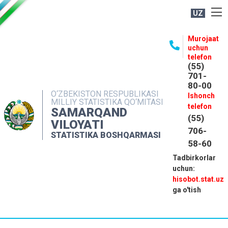
UZ
BOSHQARMA HAQIDA
Murojaat
uchun
OCHIQ MA'LUMOTLAR
telefon
(55)
NASHRLAR
701-
80-00
INTERAKTIV XIZMATLAR
O‘ZBEKISTON RESPUBLIKASI
Ishonch
MILLIY STATISTIKA QO‘MITASI
MATBUOT XIZMATI
telefon
SAMARQAND
(55)
MUROJAATLAR
VILOYATI
706-
STATISTIKA BOSHQARMASI
KONTAKTLAR
58-60
Tadbirkorlar
uchun:
hisobot.stat.uz
ga o'tish