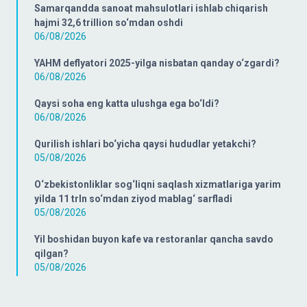
Samarqandda sanoat mahsulotlari ishlab chiqarish
hajmi 32,6 trillion so‘mdan oshdi
06/08/2026
YAHM deflyatori 2025-yilga nisbatan qanday o‘zgardi?
06/08/2026
Qaysi soha eng katta ulushga ega bo‘ldi?
06/08/2026
Qurilish ishlari bo‘yicha qaysi hududlar yetakchi?
05/08/2026
O‘zbekistonliklar sog‘liqni saqlash xizmatlariga yarim
yilda 11 trln so‘mdan ziyod mablag‘ sarfladi
05/08/2026
Yil boshidan buyon kafe va restoranlar qancha savdo
qilgan?
05/08/2026