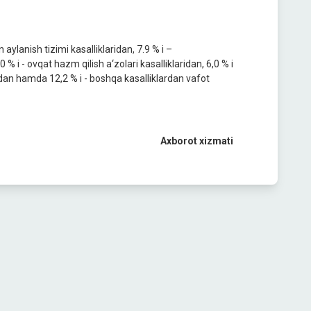
 aylanish tizimi kasalliklaridan, 7.9 % i –
 % i - ovqat hazm qilish a‘zolari kasalliklaridan, 6,0 % i
lardan hamda 12,2 % i - boshqa kasalliklardan vafot
Axborot xizmati