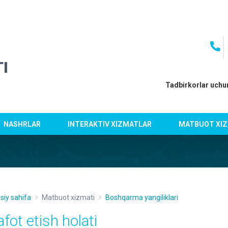
I
Tadbirkorlar uchu
NASHRLAR
INTERAKTIV XIZMATLAR
MATBUOT XIZ
siy sahifa
Matbuot xizmati
Boshqarma yangiliklari
fot etish holati