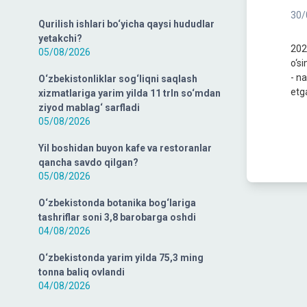
30/
Qurilish ishlari bo‘yicha qaysi hududlar
yetakchi?
2021
05/08/2026
o‘si
- na
O‘zbekistonliklar sog‘liqni saqlash
etg
xizmatlariga yarim yilda 11 trln so‘mdan
ziyod mablag‘ sarfladi
05/08/2026
Yil boshidan buyon kafe va restoranlar
qancha savdo qilgan?
05/08/2026
O‘zbekistonda botanika bog‘lariga
tashriflar soni 3,8 barobarga oshdi
04/08/2026
O‘zbekistonda yarim yilda 75,3 ming
tonna baliq ovlandi
04/08/2026