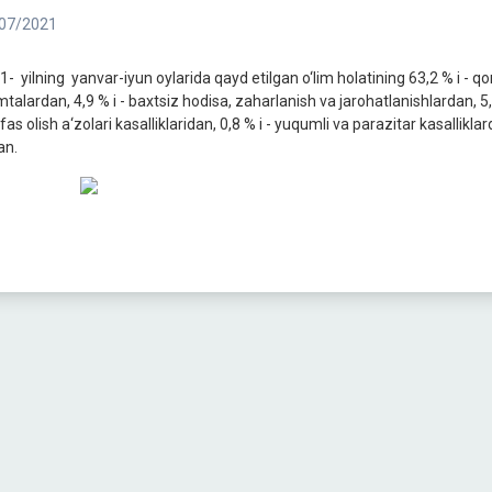
07/2021
- yilning yanvar-iyun oylarida qayd etilgan o‘lim holatining 63,2 % i - qon
mtalardan, 4,9 % i - baxtsiz hodisa, zaharlanish va jarohatlanishlardan, 5,0
fas olish a‘zolari kasalliklaridan, 0,8 % i - yuqumli va parazitar kasallik
an.